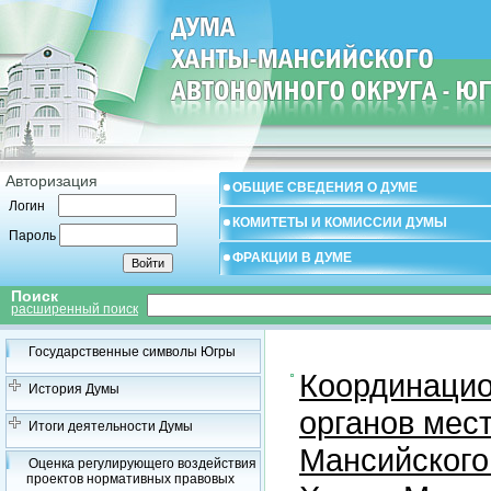
Авторизация
ОБЩИЕ СВЕДЕНИЯ О ДУМЕ
Логин
КОМИТЕТЫ И КОМИССИИ ДУМЫ
Пароль
ФРАКЦИИ В ДУМЕ
Поиск
расширенный поиск
Государственные символы Югры
Координацио
История Думы
органов мес
Итоги деятельности Думы
Мансийского
Оценка регулирующего воздействия
проектов нормативных правовых