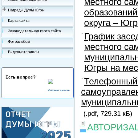
местного са
образований
Награды Думы Югры
округа – Юг
Карта сайта
Законодательная карта сайта
График засе
Фотоальбом
местного са
Видеоматериалы
муниципальн
Югры на ме
Есть вопрос?
Телефонный 
самоуправлен
Решаем вместе
муниципальны
(.pdf, 729.31 кБ)
АВТОРИЗА