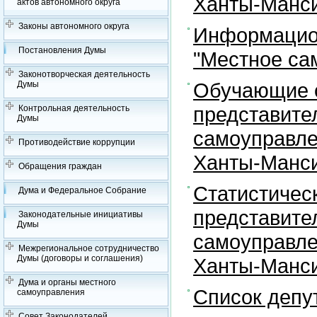
Ханты-Манси
актов автономного округа
Законы автономного округа
Информацион
Постановления Думы
"Местное са
Законотворческая деятельность
Обучающие с
Думы
представите
Контрольная деятельность
Думы
самоуправле
Противодействие коррупции
Ханты-Манси
Обращения граждан
Статистичес
Дума и Федеральное Собрание
представите
Законодательные инициативы
Думы
самоуправле
Межрегиональное сотрудничество
Думы (договоры и соглашения)
Ханты-Манси
Дума и органы местного
Список депу
самоуправления
Совет Законодателей