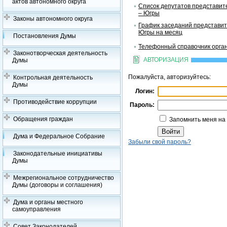
актов автономного округа
Список депутатов представит
– Югры
Законы автономного округа
График заседаний представит
Югры на месяц
Постановления Думы
Телефонный справочник орган
Законотворческая деятельность
АВТОРИЗАЦИЯ
Думы
Пожалуйста, авторизуйтесь:
Контрольная деятельность
Думы
Логин:
Противодействие коррупции
Пароль:
Обращения граждан
Запомнить меня на
Дума и Федеральное Собрание
Забыли свой пароль?
Законодательные инициативы
Думы
Межрегиональное сотрудничество
Думы (договоры и соглашения)
Дума и органы местного
самоуправления
Совет Законодателей