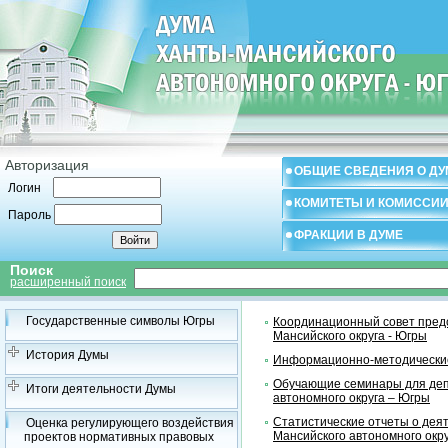
Авторизация
ОБЩИЕ СВЕДЕНИЯ О ДУ
Логин
КОМИТЕТЫ И КОМИССИ
Пароль
ФРАКЦИИ В ДУМЕ
Поиск
расширенный поиск
Государственные символы Югры
Координационный совет предс
Мансийского округа - Югры
История Думы
Информационно-методические
Обучающие семинары для деп
Итоги деятельности Думы
автономного округа – Югры
Статистические отчеты о дея
Оценка регулирующего воздействия
Мансийского автономного окр
проектов нормативных правовых