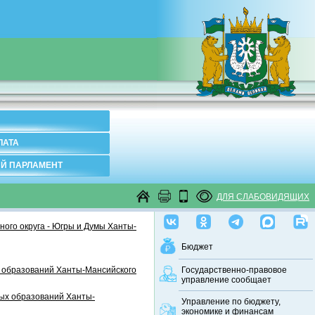
ЛАТА
Й ПАРЛАМЕНТ
ДЛЯ СЛАБОВИДЯЩИХ
ого округа - Югры и Думы Ханты-
Бюджет
 образований Ханты-Мансийского
Государственно-правовое
управление сообщает
ных образований Ханты-
Управление по бюджету,
экономике и финансам