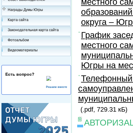
местного са
образований
Награды Думы Югры
округа – Юг
Карта сайта
Законодательная карта сайта
График засе
Фотоальбом
местного са
Видеоматериалы
муниципальн
Югры на ме
Есть вопрос?
Телефонный 
самоуправлен
Решаем вместе
муниципальны
(.pdf, 729.31 кБ)
АВТОРИЗА