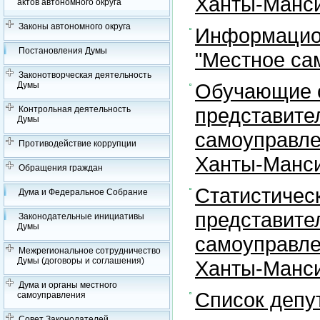
Ханты-Манси
актов автономного округа
Законы автономного округа
Информацион
Постановления Думы
"Местное са
Законотворческая деятельность
Обучающие с
Думы
представите
Контрольная деятельность
Думы
самоуправле
Противодействие коррупции
Ханты-Манси
Обращения граждан
Статистичес
Дума и Федеральное Собрание
представите
Законодательные инициативы
Думы
самоуправле
Межрегиональное сотрудничество
Думы (договоры и соглашения)
Ханты-Манси
Дума и органы местного
Список депу
самоуправления
Совет Законодателей