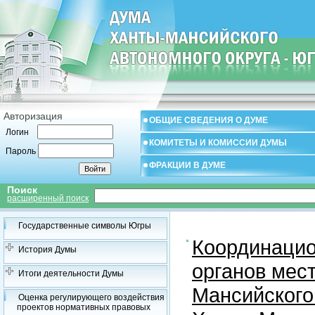
Авторизация
ОБЩИЕ СВЕДЕНИЯ О ДУМЕ
Логин
КОМИТЕТЫ И КОМИССИИ ДУМЫ
Пароль
ФРАКЦИИ В ДУМЕ
Поиск
расширенный поиск
Государственные символы Югры
Координацио
История Думы
органов мес
Итоги деятельности Думы
Мансийского
Оценка регулирующего воздействия
проектов нормативных правовых