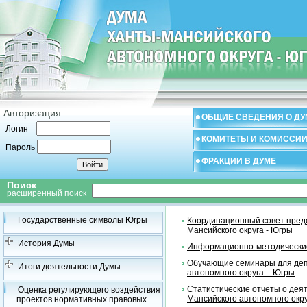
Авторизация
ОБЩИЕ СВЕДЕНИЯ О ДУ
Логин
КОМИТЕТЫ И КОМИССИ
Пароль
ФРАКЦИИ В ДУМЕ
Поиск
расширенный поиск
Государственные символы Югры
Координационный совет предс
Мансийского округа - Югры
История Думы
Информационно-методические
Обучающие семинары для деп
Итоги деятельности Думы
автономного округа – Югры
Статистические отчеты о дея
Оценка регулирующего воздействия
Мансийского автономного окр
проектов нормативных правовых