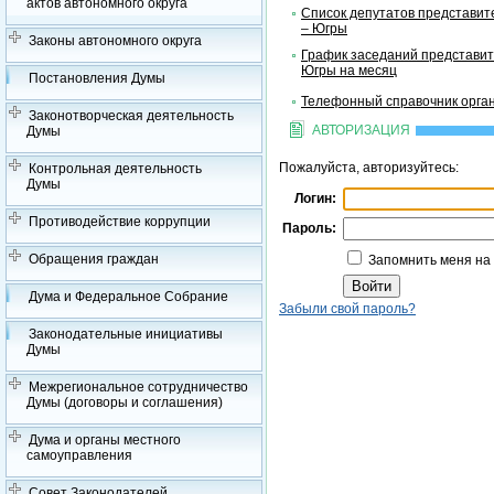
актов автономного округа
Список депутатов представит
– Югры
Законы автономного округа
График заседаний представит
Югры на месяц
Постановления Думы
Телефонный справочник орган
Законотворческая деятельность
АВТОРИЗАЦИЯ
Думы
Пожалуйста, авторизуйтесь:
Контрольная деятельность
Думы
Логин:
Противодействие коррупции
Пароль:
Обращения граждан
Запомнить меня на
Дума и Федеральное Собрание
Забыли свой пароль?
Законодательные инициативы
Думы
Межрегиональное сотрудничество
Думы (договоры и соглашения)
Дума и органы местного
самоуправления
Совет Законодателей