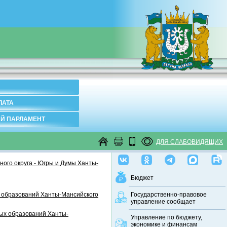
ЛАТА
Й ПАРЛАМЕНТ
ДЛЯ СЛАБОВИДЯЩИХ
ого округа - Югры и Думы Ханты-
Бюджет
 образований Ханты-Мансийского
Государственно-правовое
управление сообщает
ных образований Ханты-
Управление по бюджету,
экономике и финансам