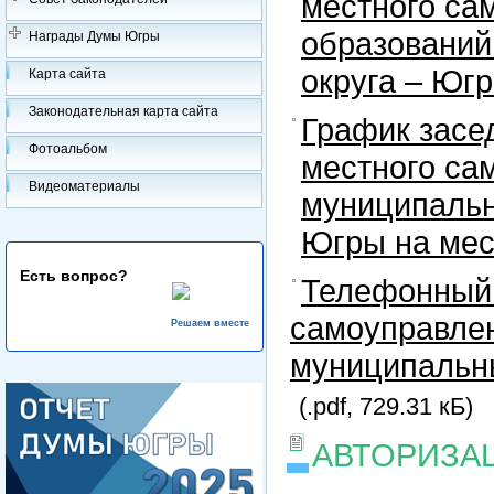
местного са
образований
Награды Думы Югры
округа – Юг
Карта сайта
Законодательная карта сайта
График засе
Фотоальбом
местного са
Видеоматериалы
муниципальн
Югры на ме
Есть вопрос?
Телефонный 
самоуправлен
Решаем вместе
муниципальны
(.pdf, 729.31 кБ)
АВТОРИЗА