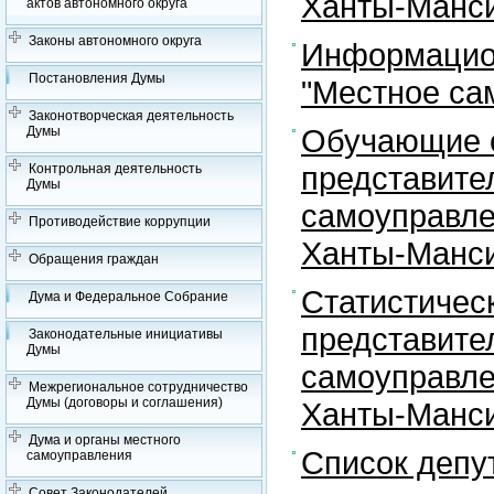
Ханты-Манси
актов автономного округа
Законы автономного округа
Информацион
Постановления Думы
"Местное са
Законотворческая деятельность
Обучающие с
Думы
представите
Контрольная деятельность
Думы
самоуправле
Противодействие коррупции
Ханты-Манси
Обращения граждан
Статистичес
Дума и Федеральное Собрание
представите
Законодательные инициативы
Думы
самоуправле
Межрегиональное сотрудничество
Думы (договоры и соглашения)
Ханты-Манси
Дума и органы местного
Список депу
самоуправления
Совет Законодателей