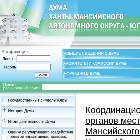
Авторизация
ОБЩИЕ СВЕДЕНИЯ О ДУМЕ
Логин
КОМИТЕТЫ И КОМИССИИ ДУМЫ
Пароль
ФРАКЦИИ В ДУМЕ
Поиск
расширенный поиск
Государственные символы Югры
Координацио
История Думы
органов мес
Итоги деятельности Думы
Мансийского
Оценка регулирующего воздействия
проектов нормативных правовых