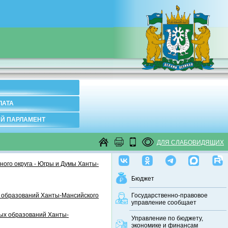
ЛАТА
Й ПАРЛАМЕНТ
ДЛЯ СЛАБОВИДЯЩИХ
ого округа - Югры и Думы Ханты-
Бюджет
 образований Ханты-Мансийского
Государственно-правовое
управление сообщает
ных образований Ханты-
Управление по бюджету,
экономике и финансам