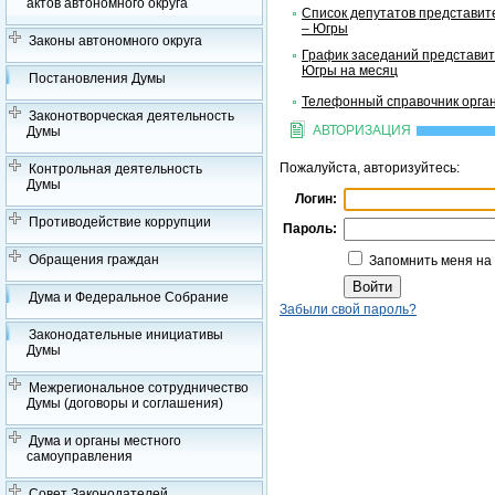
актов автономного округа
Список депутатов представит
– Югры
Законы автономного округа
График заседаний представит
Югры на месяц
Постановления Думы
Телефонный справочник орган
Законотворческая деятельность
АВТОРИЗАЦИЯ
Думы
Пожалуйста, авторизуйтесь:
Контрольная деятельность
Думы
Логин:
Противодействие коррупции
Пароль:
Обращения граждан
Запомнить меня на
Дума и Федеральное Собрание
Забыли свой пароль?
Законодательные инициативы
Думы
Межрегиональное сотрудничество
Думы (договоры и соглашения)
Дума и органы местного
самоуправления
Совет Законодателей