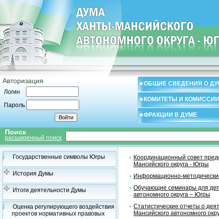
Авторизация
ОБЩИЕ СВЕДЕНИЯ О ДУ
Логин
КОМИТЕТЫ И КОМИССИ
Пароль
ФРАКЦИИ В ДУМЕ
Поиск
расширенный поиск
Государственные символы Югры
Координационный совет предс
Мансийского округа - Югры
История Думы
Информационно-методические
Обучающие семинары для деп
Итоги деятельности Думы
автономного округа – Югры
Статистические отчеты о дея
Оценка регулирующего воздействия
Мансийского автономного окр
проектов нормативных правовых