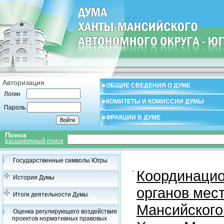
Авторизация
ОБЩИЕ СВЕДЕНИЯ О ДУМЕ
Логин
КОМИТЕТЫ И КОМИССИИ ДУМЫ
Пароль
ФРАКЦИИ В ДУМЕ
Поиск
расширенный поиск
Государственные символы Югры
Координацио
История Думы
органов мес
Итоги деятельности Думы
Мансийского
Оценка регулирующего воздействия
проектов нормативных правовых