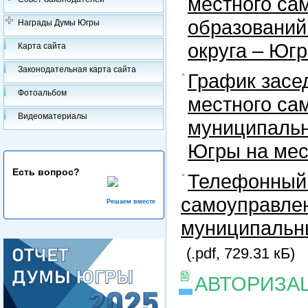
местного са
образований
Награды Думы Югры
округа – Юг
Карта сайта
Законодательная карта сайта
График засе
Фотоальбом
местного са
Видеоматериалы
муниципальн
Югры на ме
Есть вопрос?
Телефонный 
самоуправлен
Решаем вместе
муниципальны
(.pdf, 729.31 кБ)
АВТОРИЗА