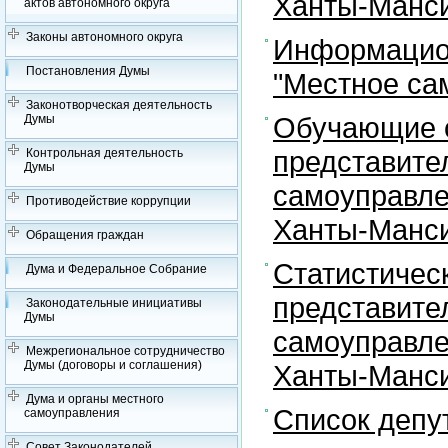
Ханты-Манси
актов автономного округа
Законы автономного округа
Информацион
Постановления Думы
"Местное са
Законотворческая деятельность
Обучающие с
Думы
представите
Контрольная деятельность
Думы
самоуправле
Противодействие коррупции
Ханты-Манси
Обращения граждан
Статистичес
Дума и Федеральное Собрание
представите
Законодательные инициативы
Думы
самоуправле
Межрегиональное сотрудничество
Думы (договоры и соглашения)
Ханты-Манси
Дума и органы местного
Список депу
самоуправления
Совет Законодателей