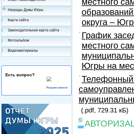
местного са
образований
Награды Думы Югры
округа – Юг
Карта сайта
Законодательная карта сайта
График засе
Фотоальбом
местного са
Видеоматериалы
муниципальн
Югры на ме
Есть вопрос?
Телефонный 
самоуправлен
Решаем вместе
муниципальны
(.pdf, 729.31 кБ)
АВТОРИЗА