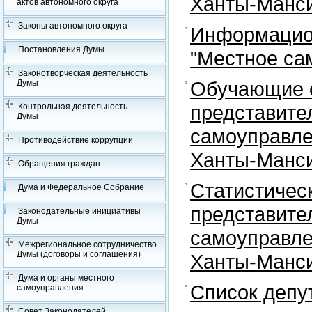
Ханты-Манси
актов автономного округа
Законы автономного округа
Информацион
Постановления Думы
"Местное са
Законотворческая деятельность
Обучающие с
Думы
представите
Контрольная деятельность
Думы
самоуправле
Противодействие коррупции
Ханты-Манси
Обращения граждан
Статистичес
Дума и Федеральное Собрание
представите
Законодательные инициативы
Думы
самоуправле
Межрегиональное сотрудничество
Думы (договоры и соглашения)
Ханты-Манси
Дума и органы местного
Список депу
самоуправления
Совет Законодателей