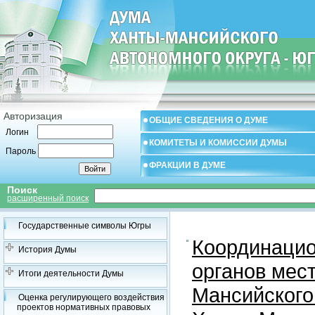
Авторизация
ОБЩИЕ СВЕДЕНИЯ О ДУМЕ
Логин
КОМИТЕТЫ И КОМИССИИ ДУМЫ
Пароль
ФРАКЦИИ В ДУМЕ
Поиск
расширенный поиск
Государственные символы Югры
Координацио
История Думы
органов мес
Итоги деятельности Думы
Мансийского
Оценка регулирующего воздействия
проектов нормативных правовых