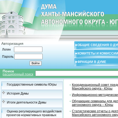
Авторизация
ОБЩИЕ СВЕДЕНИЯ О ДУ
Логин
КОМИТЕТЫ И КОМИССИ
Пароль
ФРАКЦИИ В ДУМЕ
Поиск
расширенный поиск
Государственные символы Югры
Координационный совет предс
Мансийского округа - Югры
История Думы
Информационно-методические
Обучающие семинары для деп
Итоги деятельности Думы
автономного округа – Югры
Статистические отчеты о дея
Оценка регулирующего воздействия
Мансийского автономного окр
проектов нормативных правовых