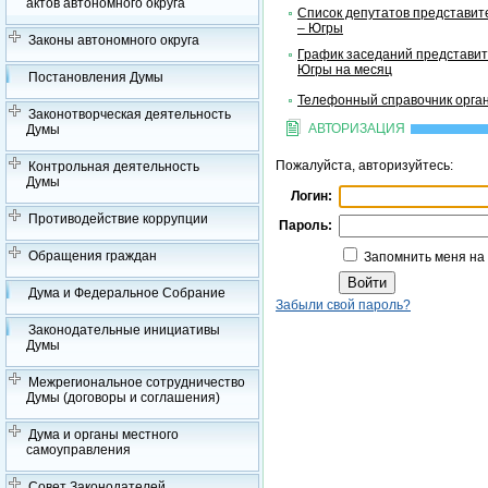
актов автономного округа
Список депутатов представит
– Югры
Законы автономного округа
График заседаний представит
Югры на месяц
Постановления Думы
Телефонный справочник орган
Законотворческая деятельность
АВТОРИЗАЦИЯ
Думы
Пожалуйста, авторизуйтесь:
Контрольная деятельность
Думы
Логин:
Противодействие коррупции
Пароль:
Обращения граждан
Запомнить меня на
Дума и Федеральное Собрание
Забыли свой пароль?
Законодательные инициативы
Думы
Межрегиональное сотрудничество
Думы (договоры и соглашения)
Дума и органы местного
самоуправления
Совет Законодателей