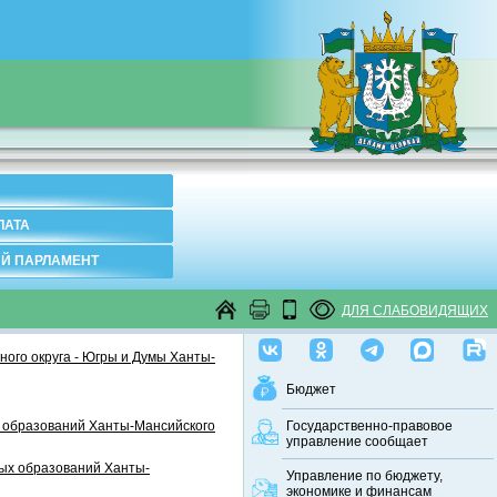
ЛАТА
Й ПАРЛАМЕНТ
ДЛЯ СЛАБОВИДЯЩИХ
ого округа - Югры и Думы Ханты-
Бюджет
 образований Ханты-Мансийского
Государственно-правовое
управление сообщает
ных образований Ханты-
Управление по бюджету,
экономике и финансам