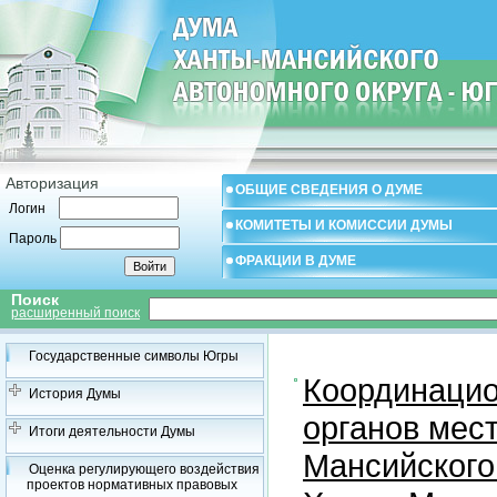
Авторизация
ОБЩИЕ СВЕДЕНИЯ О ДУМЕ
Логин
КОМИТЕТЫ И КОМИССИИ ДУМЫ
Пароль
ФРАКЦИИ В ДУМЕ
Поиск
расширенный поиск
Государственные символы Югры
Координацио
История Думы
органов мес
Итоги деятельности Думы
Мансийского
Оценка регулирующего воздействия
проектов нормативных правовых