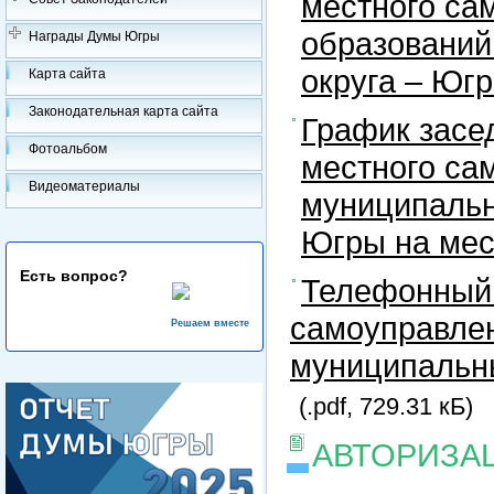
местного са
образований
Награды Думы Югры
округа – Юг
Карта сайта
Законодательная карта сайта
График засе
Фотоальбом
местного са
Видеоматериалы
муниципальн
Югры на ме
Есть вопрос?
Телефонный 
самоуправлен
Решаем вместе
муниципальны
(.pdf, 729.31 кБ)
АВТОРИЗА