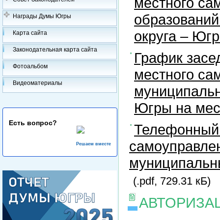
местного са
образований
Награды Думы Югры
округа – Юг
Карта сайта
Законодательная карта сайта
График засе
Фотоальбом
местного са
Видеоматериалы
муниципальн
Югры на ме
Есть вопрос?
Телефонный 
самоуправлен
Решаем вместе
муниципальны
(.pdf, 729.31 кБ)
АВТОРИЗА