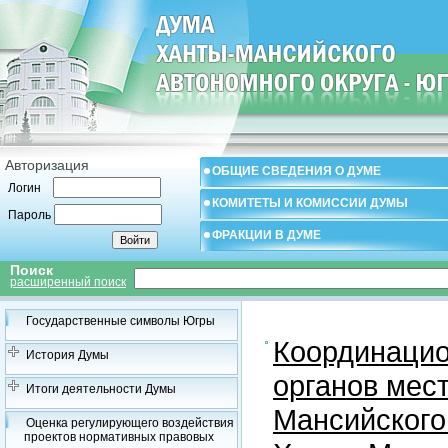
Авторизация
ОБЩИЕ СВЕДЕНИЯ О ДУМЕ
Логин
КОМИТЕТЫ И КОМИССИИ ДУМЫ
Пароль
ФРАКЦИИ В ДУМЕ
Поиск
расширенный поиск
Государственные символы Югры
Координацио
История Думы
органов мес
Итоги деятельности Думы
Мансийского
Оценка регулирующего воздействия
проектов нормативных правовых