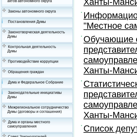
Ханты-Манси
актов автономного округа
Законы автономного округа
Информацион
Постановления Думы
"Местное са
Законотворческая деятельность
Обучающие с
Думы
представите
Контрольная деятельность
Думы
самоуправле
Противодействие коррупции
Ханты-Манси
Обращения граждан
Статистичес
Дума и Федеральное Собрание
представите
Законодательные инициативы
Думы
самоуправле
Межрегиональное сотрудничество
Думы (договоры и соглашения)
Ханты-Манси
Дума и органы местного
Список депу
самоуправления
Совет Законодателей