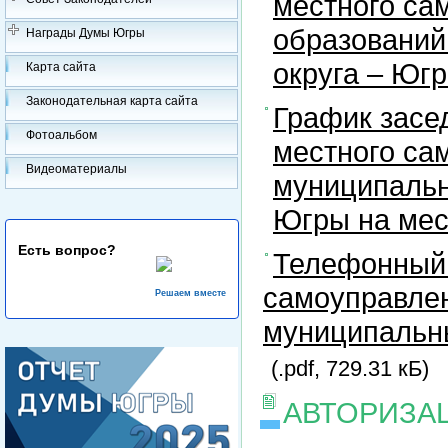
местного са
образований
Награды Думы Югры
округа – Юг
Карта сайта
Законодательная карта сайта
График засе
Фотоальбом
местного са
Видеоматериалы
муниципальн
Югры на ме
Есть вопрос?
Телефонный 
самоуправлен
Решаем вместе
муниципальны
(.pdf, 729.31 кБ)
АВТОРИЗА