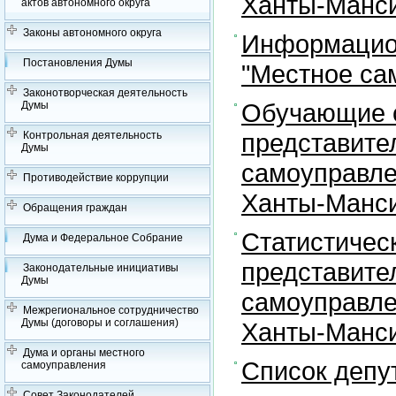
Ханты-Манси
актов автономного округа
Законы автономного округа
Информацион
Постановления Думы
"Местное са
Законотворческая деятельность
Обучающие с
Думы
представите
Контрольная деятельность
Думы
самоуправле
Противодействие коррупции
Ханты-Манси
Обращения граждан
Статистичес
Дума и Федеральное Собрание
представите
Законодательные инициативы
Думы
самоуправле
Межрегиональное сотрудничество
Думы (договоры и соглашения)
Ханты-Манси
Дума и органы местного
Список депу
самоуправления
Совет Законодателей