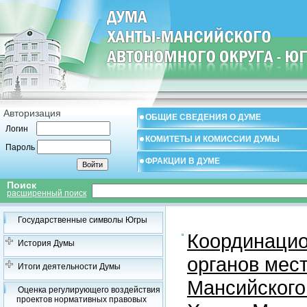
Авторизация
ОБЩИЕ СВЕДЕНИЯ О ДУМЕ
Логин
КОМИТЕТЫ И КОМИССИИ ДУМЫ
Пароль
ФРАКЦИИ В ДУМЕ
Поиск
расширенный поиск
Государственные символы Югры
Координацио
История Думы
органов мес
Итоги деятельности Думы
Мансийского
Оценка регулирующего воздействия
проектов нормативных правовых