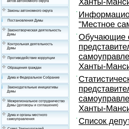
Ханты-Манси
актов автономного округа
Законы автономного округа
Информацион
Постановления Думы
"Местное са
Законотворческая деятельность
Обучающие с
Думы
представите
Контрольная деятельность
Думы
самоуправле
Противодействие коррупции
Ханты-Манси
Обращения граждан
Статистичес
Дума и Федеральное Собрание
представите
Законодательные инициативы
Думы
самоуправле
Межрегиональное сотрудничество
Думы (договоры и соглашения)
Ханты-Манси
Дума и органы местного
Список депу
самоуправления
Совет Законодателей