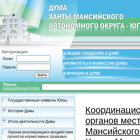
Авторизация
ОБЩИЕ СВЕДЕНИЯ О ДУМЕ
Логин
КОМИТЕТЫ И КОМИССИИ ДУМЫ
Пароль
ФРАКЦИИ В ДУМЕ
Поиск
расширенный поиск
Государственные символы Югры
Координацио
История Думы
органов мес
Итоги деятельности Думы
Мансийского
Оценка регулирующего воздействия
проектов нормативных правовых