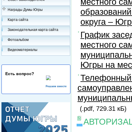
местного са
образований
Награды Думы Югры
округа – Юг
Карта сайта
Законодательная карта сайта
График засе
Фотоальбом
местного са
Видеоматериалы
муниципальн
Югры на ме
Есть вопрос?
Телефонный 
самоуправлен
Решаем вместе
муниципальны
(.pdf, 729.31 кБ)
АВТОРИЗА