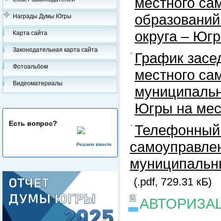
местного са
образований
Награды Думы Югры
округа – Юг
Карта сайта
Законодательная карта сайта
График засе
Фотоальбом
местного са
Видеоматериалы
муниципальн
Югры на ме
Есть вопрос?
Телефонный 
самоуправлен
Решаем вместе
муниципальны
(.pdf, 729.31 кБ)
АВТОРИЗА