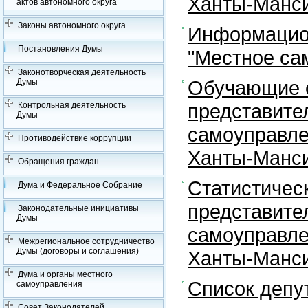
Ханты-Манси
актов автономного округа
Законы автономного округа
Информацион
Постановления Думы
"Местное са
Законотворческая деятельность
Обучающие с
Думы
представите
Контрольная деятельность
Думы
самоуправле
Противодействие коррупции
Ханты-Манси
Обращения граждан
Статистичес
Дума и Федеральное Собрание
представите
Законодательные инициативы
Думы
самоуправле
Межрегиональное сотрудничество
Думы (договоры и соглашения)
Ханты-Манси
Дума и органы местного
Список депу
самоуправления
Совет Законодателей