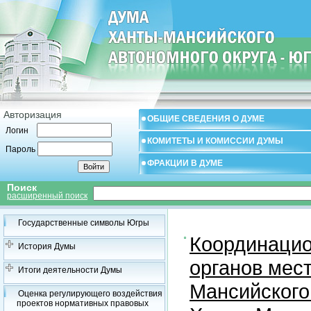
Авторизация
ОБЩИЕ СВЕДЕНИЯ О ДУМЕ
Логин
КОМИТЕТЫ И КОМИССИИ ДУМЫ
Пароль
ФРАКЦИИ В ДУМЕ
Поиск
расширенный поиск
Государственные символы Югры
Координацио
История Думы
органов мес
Итоги деятельности Думы
Мансийского
Оценка регулирующего воздействия
проектов нормативных правовых