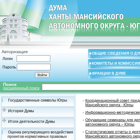
Авторизация
ОБЩИЕ СВЕДЕНИЯ О ДУ
Логин
КОМИТЕТЫ И КОМИССИ
Пароль
ФРАКЦИИ В ДУМЕ
Поиск
расширенный поиск
Государственные символы Югры
Координационный совет предс
Мансийского округа - Югры
История Думы
Информационно-методические
Обучающие семинары для деп
Итоги деятельности Думы
автономного округа – Югры
Статистические отчеты о дея
Оценка регулирующего воздействия
Мансийского автономного окр
проектов нормативных правовых