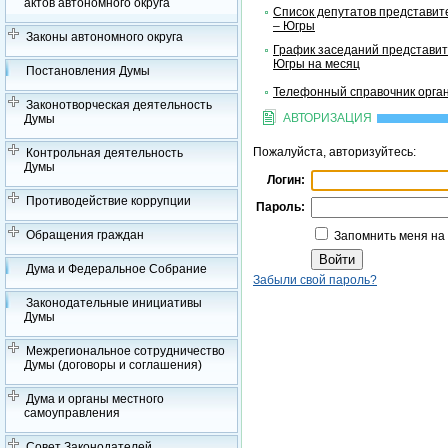
актов автономного округа
Список депутатов представит
– Югры
Законы автономного округа
График заседаний представит
Югры на месяц
Постановления Думы
Телефонный справочник орган
Законотворческая деятельность
АВТОРИЗАЦИЯ
Думы
Пожалуйста, авторизуйтесь:
Контрольная деятельность
Думы
Логин:
Противодействие коррупции
Пароль:
Обращения граждан
Запомнить меня на
Дума и Федеральное Собрание
Забыли свой пароль?
Законодательные инициативы
Думы
Межрегиональное сотрудничество
Думы (договоры и соглашения)
Дума и органы местного
самоуправления
Совет Законодателей