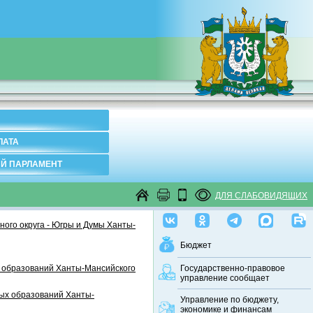
ЛАТА
Й ПАРЛАМЕНТ
ДЛЯ СЛАБОВИДЯЩИХ
ого округа - Югры и Думы Ханты-
Бюджет
 образований Ханты-Мансийского
Государственно-правовое
управление сообщает
ных образований Ханты-
Управление по бюджету,
экономике и финансам