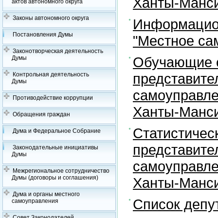
Ханты-Манси
актов автономного округа
Законы автономного округа
Информацион
Постановления Думы
"Местное са
Законотворческая деятельность
Обучающие с
Думы
представите
Контрольная деятельность
Думы
самоуправле
Противодействие коррупции
Ханты-Манси
Обращения граждан
Статистичес
Дума и Федеральное Собрание
представите
Законодательные инициативы
Думы
самоуправле
Межрегиональное сотрудничество
Думы (договоры и соглашения)
Ханты-Манси
Дума и органы местного
Список депу
самоуправления
Совет Законодателей