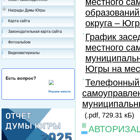
местного са
образований
Награды Думы Югры
округа – Юг
Карта сайта
Законодательная карта сайта
График засе
Фотоальбом
местного са
Видеоматериалы
муниципальн
Югры на ме
Есть вопрос?
Телефонный 
самоуправлен
Решаем вместе
муниципальны
(.pdf, 729.31 кБ)
АВТОРИЗА