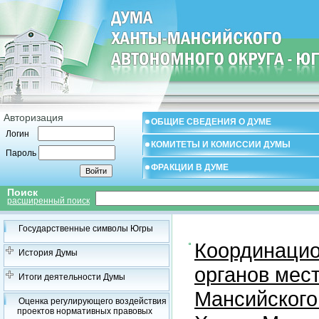
Авторизация
ОБЩИЕ СВЕДЕНИЯ О ДУМЕ
Логин
КОМИТЕТЫ И КОМИССИИ ДУМЫ
Пароль
ФРАКЦИИ В ДУМЕ
Поиск
расширенный поиск
Государственные символы Югры
Координацио
История Думы
органов мес
Итоги деятельности Думы
Мансийского
Оценка регулирующего воздействия
проектов нормативных правовых