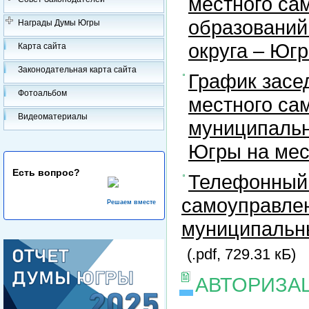
местного са
образований
Награды Думы Югры
округа – Юг
Карта сайта
Законодательная карта сайта
График засе
Фотоальбом
местного са
Видеоматериалы
муниципальн
Югры на ме
Есть вопрос?
Телефонный 
самоуправлен
Решаем вместе
муниципальны
(.pdf, 729.31 кБ)
АВТОРИЗА