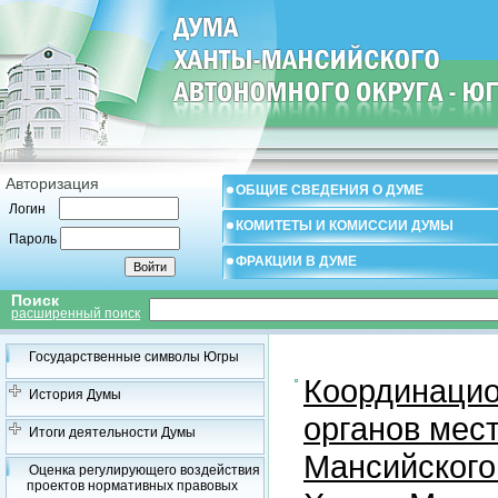
Авторизация
ОБЩИЕ СВЕДЕНИЯ О ДУМЕ
Логин
КОМИТЕТЫ И КОМИССИИ ДУМЫ
Пароль
ФРАКЦИИ В ДУМЕ
Поиск
расширенный поиск
Государственные символы Югры
Координацио
История Думы
органов мес
Итоги деятельности Думы
Мансийского
Оценка регулирующего воздействия
проектов нормативных правовых