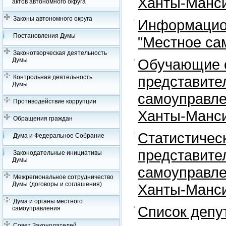
Ханты-Манси
актов автономного округа
Законы автономного округа
Информацион
Постановления Думы
"Местное са
Законотворческая деятельность
Обучающие с
Думы
представите
Контрольная деятельность
Думы
самоуправле
Противодействие коррупции
Ханты-Манси
Обращения граждан
Статистичес
Дума и Федеральное Собрание
представите
Законодательные инициативы
Думы
самоуправле
Межрегиональное сотрудничество
Думы (договоры и соглашения)
Ханты-Манси
Дума и органы местного
Список депу
самоуправления
Совет Законодателей