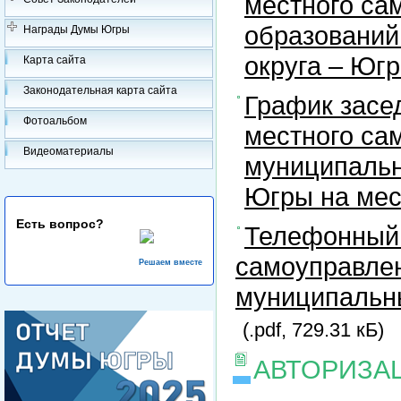
местного са
образований
Награды Думы Югры
округа – Юг
Карта сайта
Законодательная карта сайта
График засе
Фотоальбом
местного са
Видеоматериалы
муниципальн
Югры на ме
Есть вопрос?
Телефонный 
самоуправлен
Решаем вместе
муниципальны
(.pdf, 729.31 кБ)
АВТОРИЗА