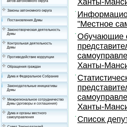
Ханты-Манси
актов автономного округа
Законы автономного округа
Информацион
Постановления Думы
"Местное са
Законотворческая деятельность
Обучающие с
Думы
представите
Контрольная деятельность
Думы
самоуправле
Противодействие коррупции
Ханты-Манси
Обращения граждан
Статистичес
Дума и Федеральное Собрание
представите
Законодательные инициативы
Думы
самоуправле
Межрегиональное сотрудничество
Думы (договоры и соглашения)
Ханты-Манси
Дума и органы местного
Список депу
самоуправления
Совет Законодателей