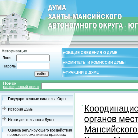
Авторизация
ОБЩИЕ СВЕДЕНИЯ О ДУМЕ
Логин
КОМИТЕТЫ И КОМИССИИ ДУМЫ
Пароль
ФРАКЦИИ В ДУМЕ
Поиск
расширенный поиск
Государственные символы Югры
Координацио
История Думы
органов мес
Итоги деятельности Думы
Мансийского
Оценка регулирующего воздействия
проектов нормативных правовых