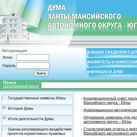
Авторизация
ОБЩИЕ СВЕДЕНИЯ О ДУ
Логин
КОМИТЕТЫ И КОМИССИ
Пароль
ФРАКЦИИ В ДУМЕ
Поиск
расширенный поиск
Государственные символы Югры
Координационный совет предс
Мансийского округа - Югры
История Думы
Информационно-методические
Обучающие семинары для деп
Итоги деятельности Думы
автономного округа – Югры
Статистические отчеты о дея
Оценка регулирующего воздействия
Мансийского автономного окр
проектов нормативных правовых