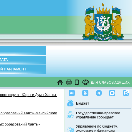
ЛАТА
Й ПАРЛАМЕНТ
ДЛЯ СЛАБОВИДЯЩИХ
ого округа - Югры и Думы Ханты-
Бюджет
 образований Ханты-Мансийского
Государственно-правовое
управление сообщает
ных образований Ханты-
Управление по бюджету,
экономике и финансам