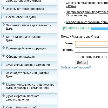
актов автономного округа
Список депутатов представит
– Югры
Законы автономного округа
График заседаний представит
Югры на месяц
Постановления Думы
Телефонный справочник орган
Законотворческая деятельность
АВТОРИЗАЦИЯ
Думы
Пожалуйста, авторизуйтесь:
Контрольная деятельность
Думы
Логин:
Противодействие коррупции
Пароль:
Обращения граждан
Запомнить меня на
Дума и Федеральное Собрание
Забыли свой пароль?
Законодательные инициативы
Думы
Межрегиональное сотрудничество
Думы (договоры и соглашения)
Дума и органы местного
самоуправления
Совет Законодателей