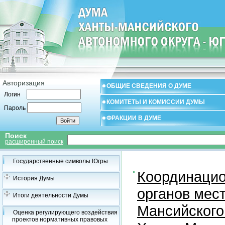
Авторизация
ОБЩИЕ СВЕДЕНИЯ О ДУМЕ
Логин
КОМИТЕТЫ И КОМИССИИ ДУМЫ
Пароль
ФРАКЦИИ В ДУМЕ
Поиск
расширенный поиск
Государственные символы Югры
Координацио
История Думы
органов мес
Итоги деятельности Думы
Мансийского
Оценка регулирующего воздействия
проектов нормативных правовых