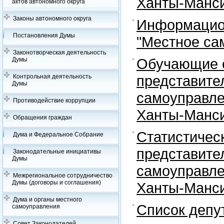
Ханты-Манси
актов автономного округа
Законы автономного округа
Информацион
Постановления Думы
"Местное са
Законотворческая деятельность
Обучающие с
Думы
представите
Контрольная деятельность
Думы
самоуправле
Противодействие коррупции
Ханты-Манси
Обращения граждан
Статистичес
Дума и Федеральное Собрание
представите
Законодательные инициативы
Думы
самоуправле
Межрегиональное сотрудничество
Думы (договоры и соглашения)
Ханты-Манси
Дума и органы местного
Список депу
самоуправления
Совет Законодателей