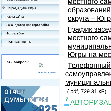
местного са
образований
Награды Думы Югры
округа – Юг
Карта сайта
Законодательная карта сайта
График засе
Фотоальбом
местного са
Видеоматериалы
муниципальн
Югры на ме
Есть вопрос?
Телефонный 
самоуправлен
Решаем вместе
муниципальны
(.pdf, 729.31 кБ)
АВТОРИЗА