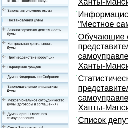
Ханты-Манси
актов автономного округа
Законы автономного округа
Информацион
Постановления Думы
"Местное са
Законотворческая деятельность
Обучающие с
Думы
представите
Контрольная деятельность
Думы
самоуправле
Противодействие коррупции
Ханты-Манси
Обращения граждан
Статистичес
Дума и Федеральное Собрание
представите
Законодательные инициативы
Думы
самоуправле
Межрегиональное сотрудничество
Думы (договоры и соглашения)
Ханты-Манси
Дума и органы местного
Список депу
самоуправления
Совет Законодателей