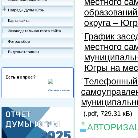
местного са
образований
Награды Думы Югры
округа – Юг
Карта сайта
Законодательная карта сайта
График засе
Фотоальбом
местного са
Видеоматериалы
муниципальн
Югры на ме
Есть вопрос?
Телефонный 
самоуправлен
Решаем вместе
муниципальны
(.pdf, 729.31 кБ)
АВТОРИЗА