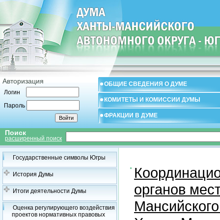
Авторизация
ОБЩИЕ СВЕДЕНИЯ О ДУМЕ
Логин
КОМИТЕТЫ И КОМИССИИ ДУМЫ
Пароль
ФРАКЦИИ В ДУМЕ
Поиск
расширенный поиск
Государственные символы Югры
Координацио
История Думы
органов мес
Итоги деятельности Думы
Мансийского
Оценка регулирующего воздействия
проектов нормативных правовых