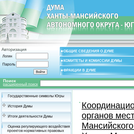
Авторизация
ОБЩИЕ СВЕДЕНИЯ О ДУМЕ
Логин
КОМИТЕТЫ И КОМИССИИ ДУМЫ
Пароль
ФРАКЦИИ В ДУМЕ
Поиск
расширенный поиск
Государственные символы Югры
Координацио
История Думы
органов мес
Итоги деятельности Думы
Мансийского
Оценка регулирующего воздействия
проектов нормативных правовых