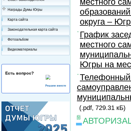
местного са
образований
Награды Думы Югры
округа – Юг
Карта сайта
Законодательная карта сайта
График засе
Фотоальбом
местного са
Видеоматериалы
муниципальн
Югры на ме
Есть вопрос?
Телефонный 
самоуправлен
Решаем вместе
муниципальны
(.pdf, 729.31 кБ)
АВТОРИЗА