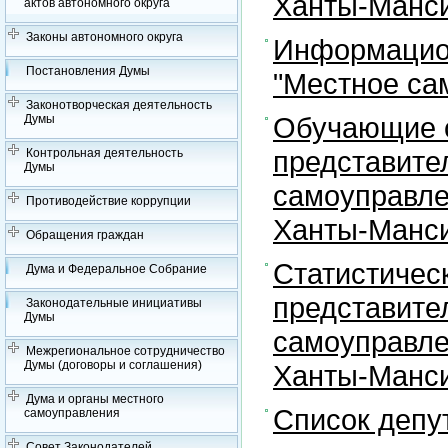
Ханты-Манси
актов автономного округа
Законы автономного округа
Информацион
Постановления Думы
"Местное са
Законотворческая деятельность
Обучающие с
Думы
представите
Контрольная деятельность
Думы
самоуправле
Противодействие коррупции
Ханты-Манси
Обращения граждан
Статистичес
Дума и Федеральное Собрание
представите
Законодательные инициативы
Думы
самоуправле
Межрегиональное сотрудничество
Думы (договоры и соглашения)
Ханты-Манси
Дума и органы местного
Список депу
самоуправления
Совет Законодателей