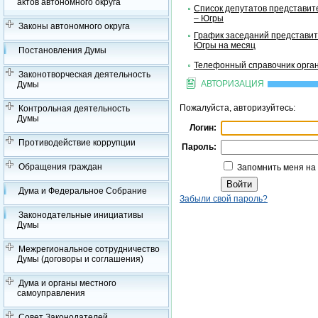
актов автономного округа
Список депутатов представит
– Югры
Законы автономного округа
График заседаний представит
Югры на месяц
Постановления Думы
Телефонный справочник орган
Законотворческая деятельность
АВТОРИЗАЦИЯ
Думы
Пожалуйста, авторизуйтесь:
Контрольная деятельность
Думы
Логин:
Противодействие коррупции
Пароль:
Обращения граждан
Запомнить меня на
Дума и Федеральное Собрание
Забыли свой пароль?
Законодательные инициативы
Думы
Межрегиональное сотрудничество
Думы (договоры и соглашения)
Дума и органы местного
самоуправления
Совет Законодателей