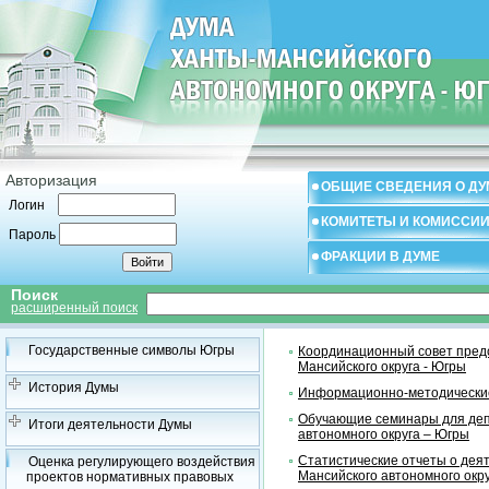
Авторизация
ОБЩИЕ СВЕДЕНИЯ О ДУ
Логин
КОМИТЕТЫ И КОМИССИ
Пароль
ФРАКЦИИ В ДУМЕ
Поиск
расширенный поиск
Государственные символы Югры
Координационный совет предс
Мансийского округа - Югры
История Думы
Информационно-методические
Обучающие семинары для деп
Итоги деятельности Думы
автономного округа – Югры
Статистические отчеты о дея
Оценка регулирующего воздействия
Мансийского автономного окр
проектов нормативных правовых