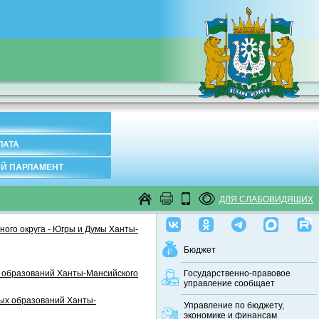
ЛАТА
Й ПАРЛАМЕНТ
ДЛЯ СЛАБОВИДЯЩИХ
ого округа - Югры и Думы Ханты-
Бюджет
 образований Ханты-Мансийского
Государственно-правовое
управление сообщает
ных образований Ханты-
Управление по бюджету,
экономике и финансам