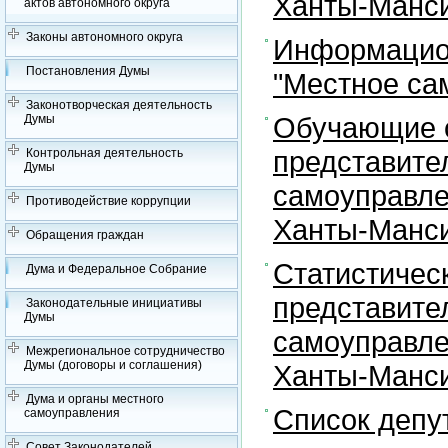
Ханты-Манси
актов автономного округа
Законы автономного округа
Информацион
Постановления Думы
"Местное са
Законотворческая деятельность
Обучающие с
Думы
представите
Контрольная деятельность
Думы
самоуправле
Противодействие коррупции
Ханты-Манси
Обращения граждан
Статистичес
Дума и Федеральное Собрание
представите
Законодательные инициативы
Думы
самоуправле
Межрегиональное сотрудничество
Думы (договоры и соглашения)
Ханты-Манси
Дума и органы местного
Список депу
самоуправления
Совет Законодателей