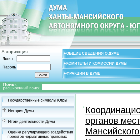
Авторизация
ОБЩИЕ СВЕДЕНИЯ О ДУМЕ
Логин
КОМИТЕТЫ И КОМИССИИ ДУМЫ
Пароль
ФРАКЦИИ В ДУМЕ
Поиск
расширенный поиск
Государственные символы Югры
Координацио
История Думы
органов мес
Итоги деятельности Думы
Мансийского
Оценка регулирующего воздействия
проектов нормативных правовых