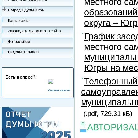
местного са
образований
Награды Думы Югры
округа – Юг
Карта сайта
Законодательная карта сайта
График засе
Фотоальбом
местного са
Видеоматериалы
муниципальн
Югры на ме
Есть вопрос?
Телефонный 
самоуправлен
Решаем вместе
муниципальны
(.pdf, 729.31 кБ)
АВТОРИЗА