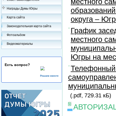
местного са
образований
Награды Думы Югры
округа – Юг
Карта сайта
Законодательная карта сайта
График засе
Фотоальбом
местного са
Видеоматериалы
муниципальн
Югры на ме
Есть вопрос?
Телефонный 
самоуправлен
Решаем вместе
муниципальны
(.pdf, 729.31 кБ)
АВТОРИЗА