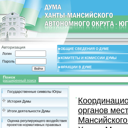
Авторизация
ОБЩИЕ СВЕДЕНИЯ О ДУМЕ
Логин
КОМИТЕТЫ И КОМИССИИ ДУМЫ
Пароль
ФРАКЦИИ В ДУМЕ
Поиск
расширенный поиск
Государственные символы Югры
Координацио
История Думы
органов мес
Итоги деятельности Думы
Мансийского
Оценка регулирующего воздействия
проектов нормативных правовых