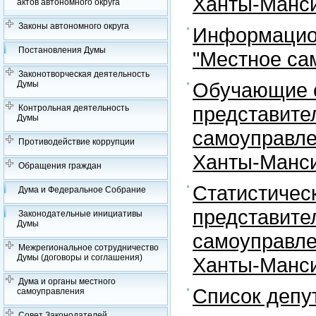
Ханты-Манси
актов автономного округа
Законы автономного округа
Информацион
Постановления Думы
"Местное са
Законотворческая деятельность
Обучающие с
Думы
представите
Контрольная деятельность
Думы
самоуправле
Противодействие коррупции
Ханты-Манси
Обращения граждан
Статистичес
Дума и Федеральное Собрание
представите
Законодательные инициативы
Думы
самоуправле
Межрегиональное сотрудничество
Думы (договоры и соглашения)
Ханты-Манси
Дума и органы местного
Список депу
самоуправления
Совет Законодателей