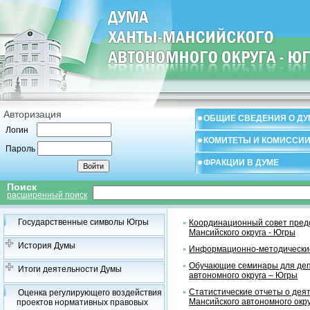
Авторизация
ОБЩИЕ СВЕДЕНИЯ О ДУ
Логин
КОМИТЕТЫ И КОМИССИ
Пароль
ФРАКЦИИ В ДУМЕ
Поиск
расширенный поиск
Государственные символы Югры
Координационный совет предс
Мансийского округа - Югры
История Думы
Информационно-методические
Обучающие семинары для деп
Итоги деятельности Думы
автономного округа – Югры
Статистические отчеты о дея
Оценка регулирующего воздействия
Мансийского автономного окр
проектов нормативных правовых