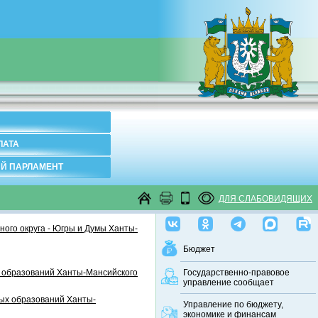
ЛАТА
Й ПАРЛАМЕНТ
ДЛЯ СЛАБОВИДЯЩИХ
ого округа - Югры и Думы Ханты-
Бюджет
 образований Ханты-Мансийского
Государственно-правовое
управление сообщает
ных образований Ханты-
Управление по бюджету,
экономике и финансам