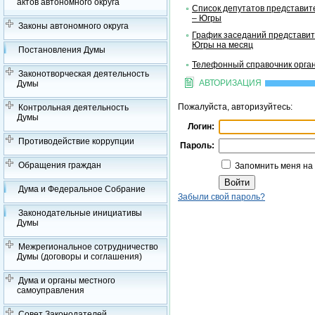
актов автономного округа
Список депутатов представит
– Югры
Законы автономного округа
График заседаний представит
Югры на месяц
Постановления Думы
Телефонный справочник орган
Законотворческая деятельность
АВТОРИЗАЦИЯ
Думы
Пожалуйста, авторизуйтесь:
Контрольная деятельность
Думы
Логин:
Противодействие коррупции
Пароль:
Обращения граждан
Запомнить меня на
Дума и Федеральное Собрание
Забыли свой пароль?
Законодательные инициативы
Думы
Межрегиональное сотрудничество
Думы (договоры и соглашения)
Дума и органы местного
самоуправления
Совет Законодателей