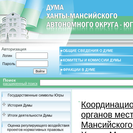
Авторизация
ОБЩИЕ СВЕДЕНИЯ О ДУМЕ
Логин
КОМИТЕТЫ И КОМИССИИ ДУМЫ
Пароль
ФРАКЦИИ В ДУМЕ
Поиск
расширенный поиск
Государственные символы Югры
Координацио
История Думы
органов мес
Итоги деятельности Думы
Мансийского
Оценка регулирующего воздействия
проектов нормативных правовых