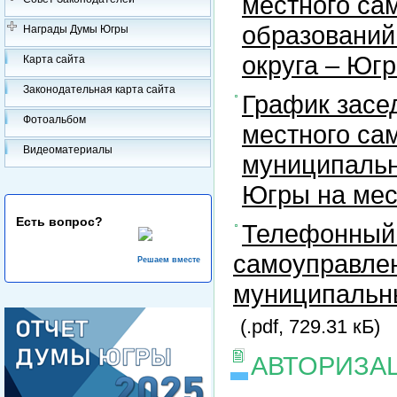
местного са
образований
Награды Думы Югры
округа – Юг
Карта сайта
Законодательная карта сайта
График засе
Фотоальбом
местного са
Видеоматериалы
муниципальн
Югры на ме
Есть вопрос?
Телефонный 
самоуправлен
Решаем вместе
муниципальны
(.pdf, 729.31 кБ)
АВТОРИЗА