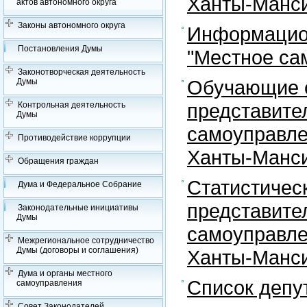
Ханты-Манси
актов автономного округа
Законы автономного округа
Информацион
Постановления Думы
"Местное са
Законотворческая деятельность
Обучающие с
Думы
представите
Контрольная деятельность
Думы
самоуправле
Противодействие коррупции
Ханты-Манси
Обращения граждан
Статистичес
Дума и Федеральное Собрание
представите
Законодательные инициативы
Думы
самоуправле
Межрегиональное сотрудничество
Думы (договоры и соглашения)
Ханты-Манси
Дума и органы местного
Список депу
самоуправления
Совет Законодателей