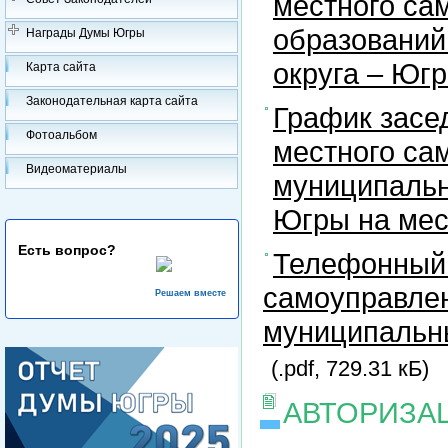
местного са
образований
Награды Думы Югры
округа – Юг
Карта сайта
Законодательная карта сайта
График засе
Фотоальбом
местного са
Видеоматериалы
муниципальн
Югры на ме
Есть вопрос?
Телефонный 
самоуправлен
Решаем вместе
муниципальны
(.pdf, 729.31 кБ)
АВТОРИЗА