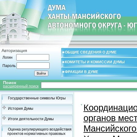
Авторизация
ОБЩИЕ СВЕДЕНИЯ О ДУМЕ
Логин
КОМИТЕТЫ И КОМИССИИ ДУМЫ
Пароль
ФРАКЦИИ В ДУМЕ
Поиск
расширенный поиск
Государственные символы Югры
Координацио
История Думы
органов мес
Итоги деятельности Думы
Мансийского
Оценка регулирующего воздействия
проектов нормативных правовых