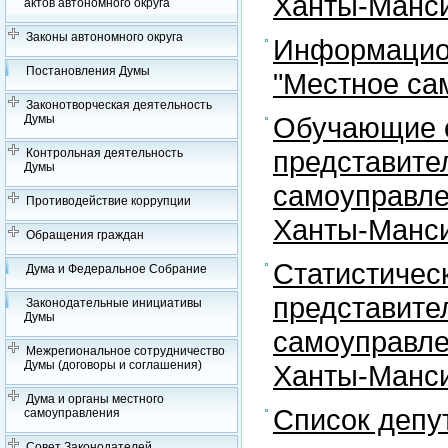
Ханты-Манси
актов автономного округа
Законы автономного округа
Информацион
Постановления Думы
"Местное са
Законотворческая деятельность
Обучающие с
Думы
представите
Контрольная деятельность
Думы
самоуправле
Противодействие коррупции
Ханты-Манси
Обращения граждан
Статистичес
Дума и Федеральное Собрание
представите
Законодательные инициативы
Думы
самоуправле
Межрегиональное сотрудничество
Думы (договоры и соглашения)
Ханты-Манси
Дума и органы местного
Список депу
самоуправления
Совет Законодателей