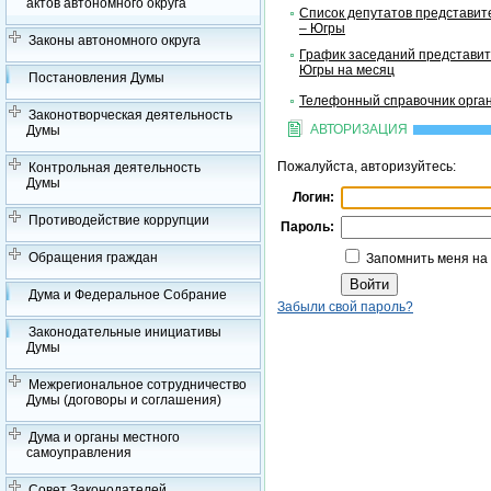
актов автономного округа
Список депутатов представит
– Югры
Законы автономного округа
График заседаний представит
Югры на месяц
Постановления Думы
Телефонный справочник орган
Законотворческая деятельность
АВТОРИЗАЦИЯ
Думы
Пожалуйста, авторизуйтесь:
Контрольная деятельность
Думы
Логин:
Противодействие коррупции
Пароль:
Обращения граждан
Запомнить меня на
Дума и Федеральное Собрание
Забыли свой пароль?
Законодательные инициативы
Думы
Межрегиональное сотрудничество
Думы (договоры и соглашения)
Дума и органы местного
самоуправления
Совет Законодателей