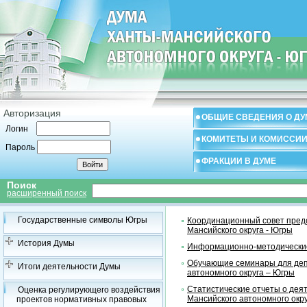
Авторизация
ОБЩИЕ СВЕДЕНИЯ О ДУ
Логин
КОМИТЕТЫ И КОМИССИ
Пароль
ФРАКЦИИ В ДУМЕ
Поиск
расширенный поиск
Государственные символы Югры
Координационный совет предс
Мансийского округа - Югры
История Думы
Информационно-методические
Обучающие семинары для деп
Итоги деятельности Думы
автономного округа – Югры
Статистические отчеты о дея
Оценка регулирующего воздействия
Мансийского автономного окр
проектов нормативных правовых