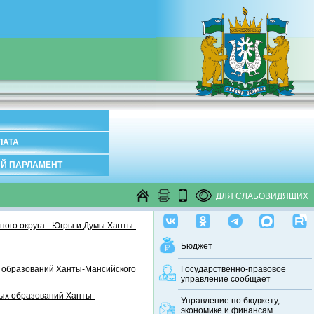
ЛАТА
Й ПАРЛАМЕНТ
ДЛЯ СЛАБОВИДЯЩИХ
ого округа - Югры и Думы Ханты-
Бюджет
 образований Ханты-Мансийского
Государственно-правовое
управление сообщает
ных образований Ханты-
Управление по бюджету,
экономике и финансам