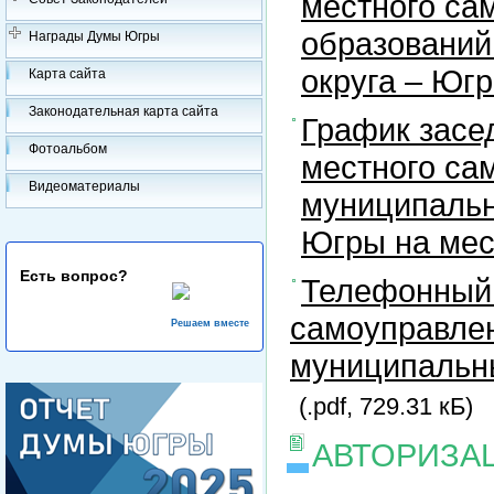
местного са
образований
Награды Думы Югры
округа – Юг
Карта сайта
Законодательная карта сайта
График засе
Фотоальбом
местного са
Видеоматериалы
муниципальн
Югры на ме
Есть вопрос?
Телефонный 
самоуправлен
Решаем вместе
муниципальны
(.pdf, 729.31 кБ)
АВТОРИЗА