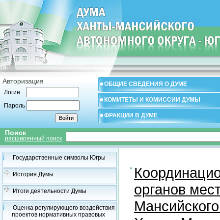
Авторизация
ОБЩИЕ СВЕДЕНИЯ О ДУМЕ
Логин
КОМИТЕТЫ И КОМИССИИ ДУМЫ
Пароль
ФРАКЦИИ В ДУМЕ
Поиск
расширенный поиск
Государственные символы Югры
Координацио
История Думы
органов мес
Итоги деятельности Думы
Мансийского
Оценка регулирующего воздействия
проектов нормативных правовых