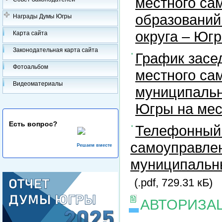
местного са
образований
Награды Думы Югры
округа – Юг
Карта сайта
Законодательная карта сайта
График засе
Фотоальбом
местного са
Видеоматериалы
муниципальн
Югры на ме
Есть вопрос?
Телефонный 
самоуправлен
Решаем вместе
муниципальны
(.pdf, 729.31 кБ)
АВТОРИЗА