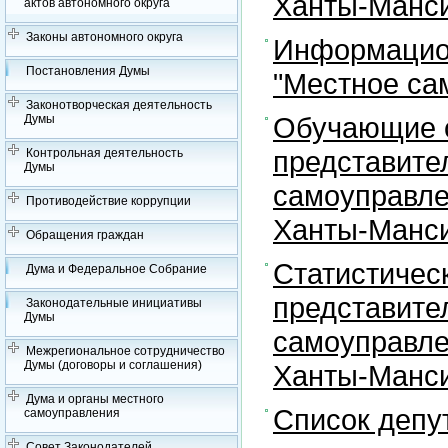
Ханты-Манси
актов автономного округа
Законы автономного округа
Информацион
Постановления Думы
"Местное са
Законотворческая деятельность
Обучающие с
Думы
представите
Контрольная деятельность
Думы
самоуправле
Противодействие коррупции
Ханты-Манси
Обращения граждан
Статистичес
Дума и Федеральное Собрание
представите
Законодательные инициативы
Думы
самоуправле
Межрегиональное сотрудничество
Думы (договоры и соглашения)
Ханты-Манси
Дума и органы местного
Список депу
самоуправления
Совет Законодателей