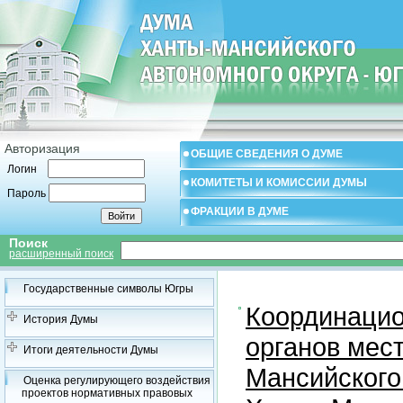
Авторизация
ОБЩИЕ СВЕДЕНИЯ О ДУМЕ
Логин
КОМИТЕТЫ И КОМИССИИ ДУМЫ
Пароль
ФРАКЦИИ В ДУМЕ
Поиск
расширенный поиск
Государственные символы Югры
Координацио
История Думы
органов мес
Итоги деятельности Думы
Мансийского
Оценка регулирующего воздействия
проектов нормативных правовых