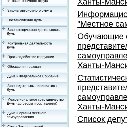
Ханты-Манси
актов автономного округа
Законы автономного округа
Информацион
Постановления Думы
"Местное са
Законотворческая деятельность
Обучающие с
Думы
представите
Контрольная деятельность
Думы
самоуправле
Противодействие коррупции
Ханты-Манси
Обращения граждан
Статистичес
Дума и Федеральное Собрание
представите
Законодательные инициативы
Думы
самоуправле
Межрегиональное сотрудничество
Думы (договоры и соглашения)
Ханты-Манси
Дума и органы местного
Список депу
самоуправления
Совет Законодателей