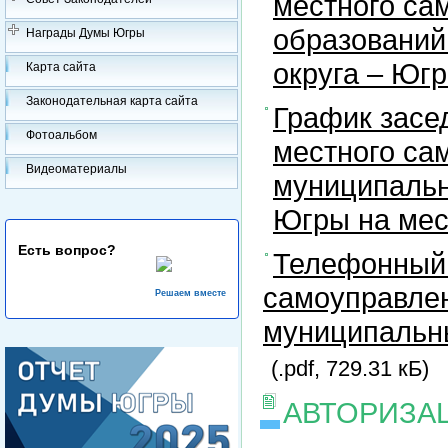
местного са
образований
Награды Думы Югры
округа – Юг
Карта сайта
Законодательная карта сайта
График засе
Фотоальбом
местного са
Видеоматериалы
муниципальн
Югры на ме
Есть вопрос?
Телефонный 
самоуправлен
Решаем вместе
муниципальны
(.pdf, 729.31 кБ)
АВТОРИЗА