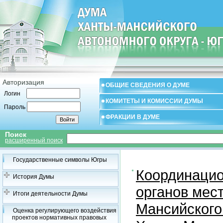
Авторизация
ОБЩИЕ СВЕДЕНИЯ О ДУМЕ
Логин
КОМИТЕТЫ И КОМИССИИ ДУМЫ
Пароль
ФРАКЦИИ В ДУМЕ
Поиск
расширенный поиск
Государственные символы Югры
Координацио
История Думы
органов мес
Итоги деятельности Думы
Мансийского
Оценка регулирующего воздействия
проектов нормативных правовых