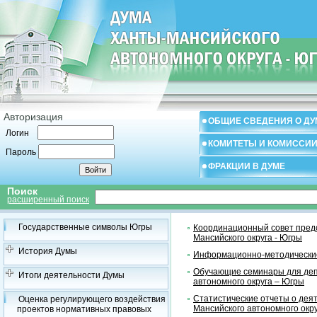
Авторизация
ОБЩИЕ СВЕДЕНИЯ О ДУ
Логин
КОМИТЕТЫ И КОМИССИ
Пароль
ФРАКЦИИ В ДУМЕ
Поиск
расширенный поиск
Государственные символы Югры
Координационный совет предс
Мансийского округа - Югры
История Думы
Информационно-методические
Обучающие семинары для деп
Итоги деятельности Думы
автономного округа – Югры
Статистические отчеты о дея
Оценка регулирующего воздействия
Мансийского автономного окр
проектов нормативных правовых