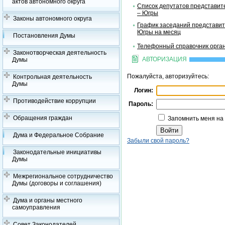
актов автономного округа
Список депутатов представит
– Югры
Законы автономного округа
График заседаний представит
Югры на месяц
Постановления Думы
Телефонный справочник орган
Законотворческая деятельность
АВТОРИЗАЦИЯ
Думы
Пожалуйста, авторизуйтесь:
Контрольная деятельность
Думы
Логин:
Противодействие коррупции
Пароль:
Обращения граждан
Запомнить меня на
Дума и Федеральное Собрание
Забыли свой пароль?
Законодательные инициативы
Думы
Межрегиональное сотрудничество
Думы (договоры и соглашения)
Дума и органы местного
самоуправления
Совет Законодателей