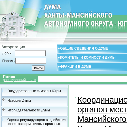
Авторизация
ОБЩИЕ СВЕДЕНИЯ О ДУМЕ
Логин
КОМИТЕТЫ И КОМИССИИ ДУМЫ
Пароль
ФРАКЦИИ В ДУМЕ
Поиск
расширенный поиск
Государственные символы Югры
Координацио
История Думы
органов мес
Итоги деятельности Думы
Мансийского
Оценка регулирующего воздействия
проектов нормативных правовых