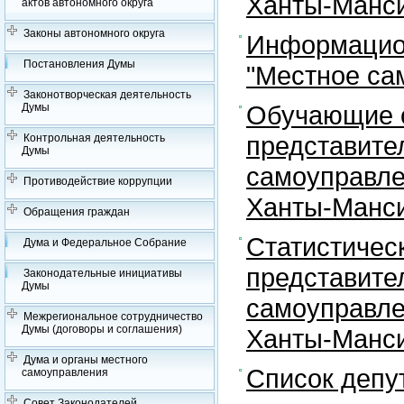
Ханты-Манси
актов автономного округа
Законы автономного округа
Информацион
Постановления Думы
"Местное са
Законотворческая деятельность
Обучающие с
Думы
представите
Контрольная деятельность
Думы
самоуправле
Противодействие коррупции
Ханты-Манси
Обращения граждан
Статистичес
Дума и Федеральное Собрание
представите
Законодательные инициативы
Думы
самоуправле
Межрегиональное сотрудничество
Думы (договоры и соглашения)
Ханты-Манси
Дума и органы местного
Список депу
самоуправления
Совет Законодателей