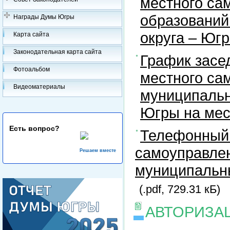
местного са
образований
Награды Думы Югры
округа – Юг
Карта сайта
Законодательная карта сайта
График засе
Фотоальбом
местного са
Видеоматериалы
муниципальн
Югры на ме
Есть вопрос?
Телефонный 
самоуправлен
Решаем вместе
муниципальны
(.pdf, 729.31 кБ)
АВТОРИЗА