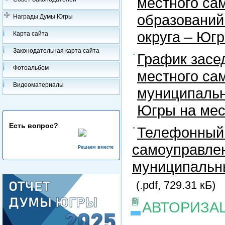
местного са
образований
Награды Думы Югры
округа – Юг
Карта сайта
Законодательная карта сайта
График засе
Фотоальбом
местного са
Видеоматериалы
муниципальн
Югры на ме
Есть вопрос?
Телефонный 
самоуправлен
Решаем вместе
муниципальны
(.pdf, 729.31 кБ)
АВТОРИЗА