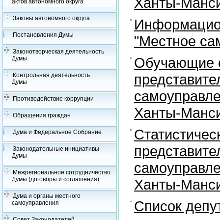
Ханты-Манси
актов автономного округа
Законы автономного округа
Информацион
Постановления Думы
"Местное са
Законотворческая деятельность
Обучающие с
Думы
представите
Контрольная деятельность
Думы
самоуправле
Противодействие коррупции
Ханты-Манси
Обращения граждан
Статистичес
Дума и Федеральное Собрание
представите
Законодательные инициативы
Думы
самоуправле
Межрегиональное сотрудничество
Думы (договоры и соглашения)
Ханты-Манси
Дума и органы местного
Список депу
самоуправления
Совет Законодателей