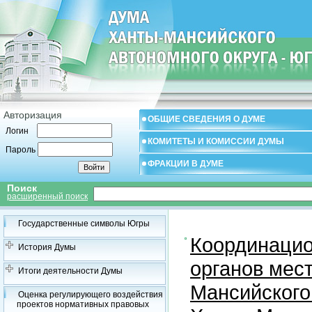
Авторизация
ОБЩИЕ СВЕДЕНИЯ О ДУМЕ
Логин
КОМИТЕТЫ И КОМИССИИ ДУМЫ
Пароль
ФРАКЦИИ В ДУМЕ
Поиск
расширенный поиск
Государственные символы Югры
Координацио
История Думы
органов мес
Итоги деятельности Думы
Мансийского
Оценка регулирующего воздействия
проектов нормативных правовых