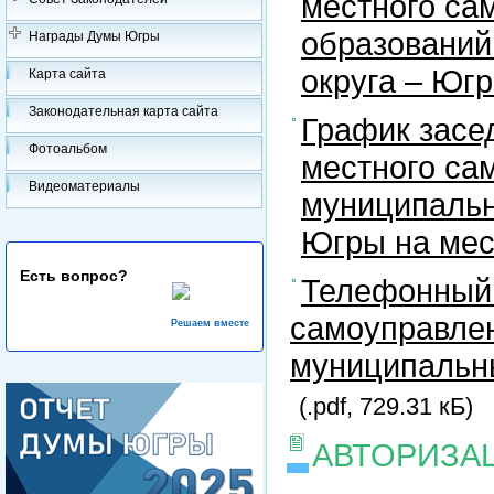
местного са
образований
Награды Думы Югры
округа – Юг
Карта сайта
Законодательная карта сайта
График засе
Фотоальбом
местного са
Видеоматериалы
муниципальн
Югры на ме
Есть вопрос?
Телефонный 
самоуправлен
Решаем вместе
муниципальны
(.pdf, 729.31 кБ)
АВТОРИЗА