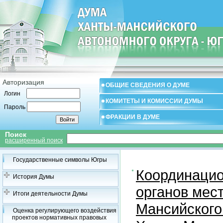
Авторизация
ОБЩИЕ СВЕДЕНИЯ О ДУМЕ
Логин
КОМИТЕТЫ И КОМИССИИ ДУМЫ
Пароль
ФРАКЦИИ В ДУМЕ
Поиск
расширенный поиск
Государственные символы Югры
Координацио
История Думы
органов мес
Итоги деятельности Думы
Мансийского
Оценка регулирующего воздействия
проектов нормативных правовых