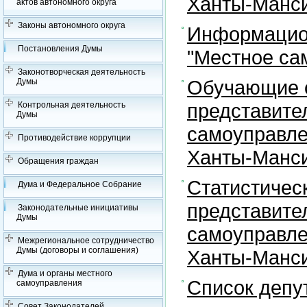
Ханты-Манси
актов автономного округа
Законы автономного округа
Информацион
Постановления Думы
"Местное са
Законотворческая деятельность
Обучающие с
Думы
представите
Контрольная деятельность
Думы
самоуправле
Противодействие коррупции
Ханты-Манси
Обращения граждан
Статистичес
Дума и Федеральное Собрание
представите
Законодательные инициативы
Думы
самоуправле
Межрегиональное сотрудничество
Думы (договоры и соглашения)
Ханты-Манси
Дума и органы местного
Список депу
самоуправления
Совет Законодателей