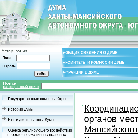
Авторизация
ОБЩИЕ СВЕДЕНИЯ О ДУМЕ
Логин
КОМИТЕТЫ И КОМИССИИ ДУМЫ
Пароль
ФРАКЦИИ В ДУМЕ
Поиск
расширенный поиск
Государственные символы Югры
Координацио
История Думы
органов мес
Итоги деятельности Думы
Мансийского
Оценка регулирующего воздействия
проектов нормативных правовых