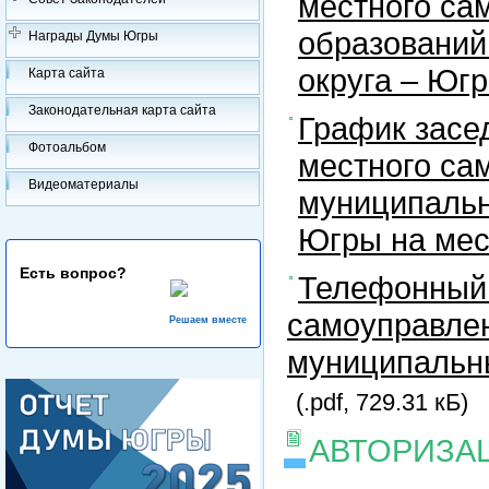
местного са
образований
Награды Думы Югры
округа – Юг
Карта сайта
Законодательная карта сайта
График засе
Фотоальбом
местного са
Видеоматериалы
муниципальн
Югры на ме
Есть вопрос?
Телефонный 
самоуправлен
Решаем вместе
муниципальны
(.pdf, 729.31 кБ)
АВТОРИЗА