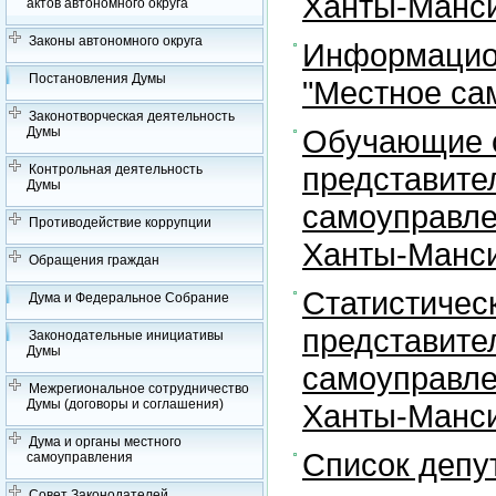
Ханты-Манси
актов автономного округа
Законы автономного округа
Информацион
Постановления Думы
"Местное са
Законотворческая деятельность
Обучающие с
Думы
представите
Контрольная деятельность
Думы
самоуправле
Противодействие коррупции
Ханты-Манси
Обращения граждан
Статистичес
Дума и Федеральное Собрание
представите
Законодательные инициативы
Думы
самоуправле
Межрегиональное сотрудничество
Думы (договоры и соглашения)
Ханты-Манси
Дума и органы местного
Список депу
самоуправления
Совет Законодателей