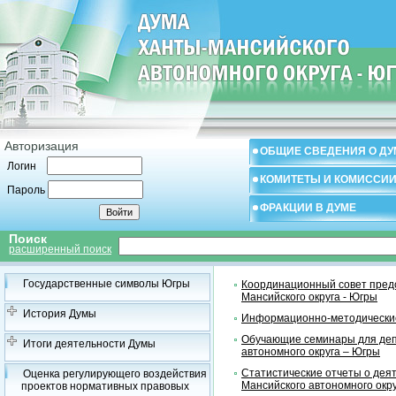
Авторизация
ОБЩИЕ СВЕДЕНИЯ О ДУ
Логин
КОМИТЕТЫ И КОМИССИ
Пароль
ФРАКЦИИ В ДУМЕ
Поиск
расширенный поиск
Государственные символы Югры
Координационный совет предс
Мансийского округа - Югры
История Думы
Информационно-методические
Обучающие семинары для деп
Итоги деятельности Думы
автономного округа – Югры
Статистические отчеты о дея
Оценка регулирующего воздействия
Мансийского автономного окр
проектов нормативных правовых