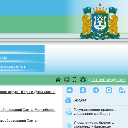
ЛАТА
Й ПАРЛАМЕНТ
ДЛЯ СЛАБОВИДЯЩИХ
ого округа - Югры и Думы Ханты-
Бюджет
 образований Ханты-Мансийского
Государственно-правовое
управление сообщает
ных образований Ханты-
Управление по бюджету,
экономике и финансам