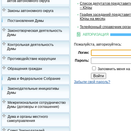
актов автономного округа
Список депутатов представит
– Югры
Законы автономного округа
График заседаний представит
Югры на месяц
Постановления Думы
Телефонный справочник орган
Законотворческая деятельность
АВТОРИЗАЦИЯ
Думы
Пожалуйста, авторизуйтесь:
Контрольная деятельность
Думы
Логин:
Противодействие коррупции
Пароль:
Обращения граждан
Запомнить меня на
Дума и Федеральное Собрание
Забыли свой пароль?
Законодательные инициативы
Думы
Межрегиональное сотрудничество
Думы (договоры и соглашения)
Дума и органы местного
самоуправления
Совет Законодателей