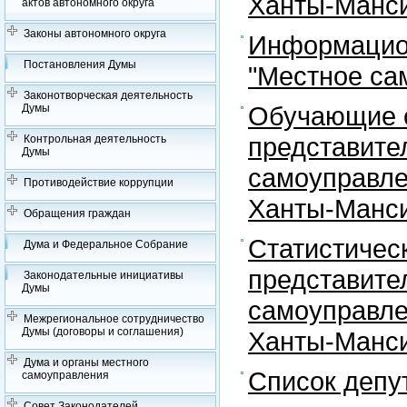
Ханты-Манси
актов автономного округа
Законы автономного округа
Информацион
Постановления Думы
"Местное са
Законотворческая деятельность
Обучающие с
Думы
представите
Контрольная деятельность
Думы
самоуправле
Противодействие коррупции
Ханты-Манси
Обращения граждан
Статистичес
Дума и Федеральное Собрание
представите
Законодательные инициативы
Думы
самоуправле
Межрегиональное сотрудничество
Думы (договоры и соглашения)
Ханты-Манси
Дума и органы местного
Список депу
самоуправления
Совет Законодателей