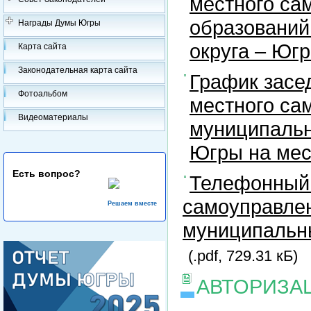
местного са
образований
Награды Думы Югры
округа – Юг
Карта сайта
Законодательная карта сайта
График засе
Фотоальбом
местного са
Видеоматериалы
муниципальн
Югры на ме
Есть вопрос?
Телефонный 
самоуправлен
Решаем вместе
муниципальны
(.pdf, 729.31 кБ)
АВТОРИЗА