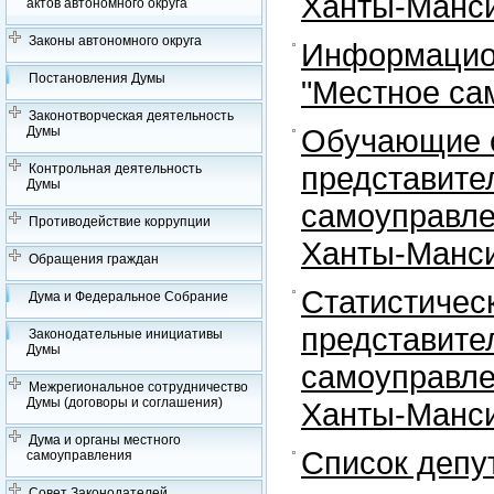
Ханты-Манси
актов автономного округа
Законы автономного округа
Информацион
Постановления Думы
"Местное са
Законотворческая деятельность
Обучающие с
Думы
представите
Контрольная деятельность
Думы
самоуправле
Противодействие коррупции
Ханты-Манси
Обращения граждан
Статистичес
Дума и Федеральное Собрание
представите
Законодательные инициативы
Думы
самоуправле
Межрегиональное сотрудничество
Думы (договоры и соглашения)
Ханты-Манси
Дума и органы местного
Список депу
самоуправления
Совет Законодателей