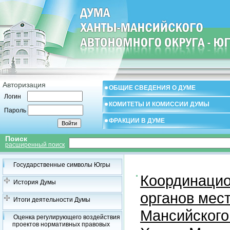
Авторизация
ОБЩИЕ СВЕДЕНИЯ О ДУМЕ
Логин
КОМИТЕТЫ И КОМИССИИ ДУМЫ
Пароль
ФРАКЦИИ В ДУМЕ
Поиск
расширенный поиск
Государственные символы Югры
Координацио
История Думы
органов мес
Итоги деятельности Думы
Мансийского
Оценка регулирующего воздействия
проектов нормативных правовых