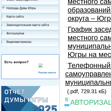
местного са
образований
Награды Думы Югры
округа – Юг
Карта сайта
Законодательная карта сайта
График засе
Фотоальбом
местного са
Видеоматериалы
муниципальн
Югры на ме
Есть вопрос?
Телефонный 
самоуправлен
Решаем вместе
муниципальны
(.pdf, 729.31 кБ)
АВТОРИЗА