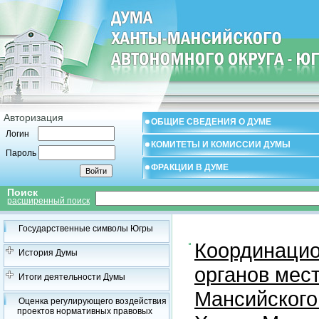
Авторизация
ОБЩИЕ СВЕДЕНИЯ О ДУМЕ
Логин
КОМИТЕТЫ И КОМИССИИ ДУМЫ
Пароль
ФРАКЦИИ В ДУМЕ
Поиск
расширенный поиск
Государственные символы Югры
Координацио
История Думы
органов мес
Итоги деятельности Думы
Мансийского
Оценка регулирующего воздействия
проектов нормативных правовых