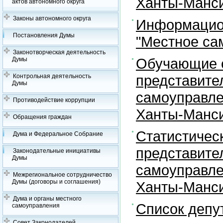
Ханты-Манси
актов автономного округа
Законы автономного округа
Информацион
Постановления Думы
"Местное са
Законотворческая деятельность
Обучающие с
Думы
представите
Контрольная деятельность
Думы
самоуправле
Противодействие коррупции
Ханты-Манси
Обращения граждан
Статистичес
Дума и Федеральное Собрание
представите
Законодательные инициативы
Думы
самоуправле
Межрегиональное сотрудничество
Думы (договоры и соглашения)
Ханты-Манси
Дума и органы местного
Список депу
самоуправления
Совет Законодателей