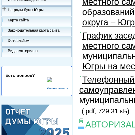
местного са
образований
Награды Думы Югры
округа – Юг
Карта сайта
Законодательная карта сайта
График засе
Фотоальбом
местного са
Видеоматериалы
муниципальн
Югры на ме
Есть вопрос?
Телефонный 
самоуправлен
Решаем вместе
муниципальны
(.pdf, 729.31 кБ)
АВТОРИЗА