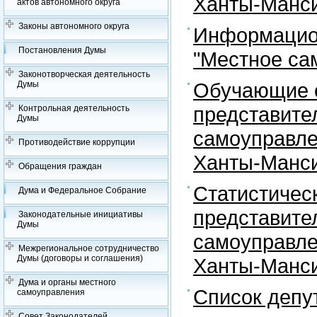
Ханты-Манси
актов автономного округа
Законы автономного округа
Информацион
Постановления Думы
"Местное са
Законотворческая деятельность
Обучающие с
Думы
представите
Контрольная деятельность
Думы
самоуправле
Противодействие коррупции
Ханты-Манси
Обращения граждан
Статистичес
Дума и Федеральное Собрание
представите
Законодательные инициативы
Думы
самоуправле
Межрегиональное сотрудничество
Думы (договоры и соглашения)
Ханты-Манси
Дума и органы местного
Список депу
самоуправления
Совет Законодателей