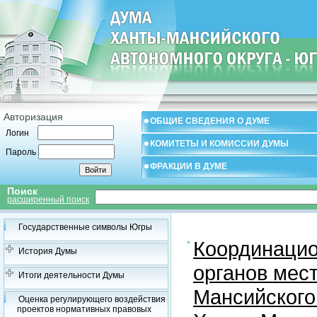
Авторизация
ОБЩИЕ СВЕДЕНИЯ О ДУМЕ
Логин
КОМИТЕТЫ И КОМИССИИ ДУМЫ
Пароль
ФРАКЦИИ В ДУМЕ
Поиск
расширенный поиск
Государственные символы Югры
Координацио
История Думы
органов мес
Итоги деятельности Думы
Мансийского
Оценка регулирующего воздействия
проектов нормативных правовых