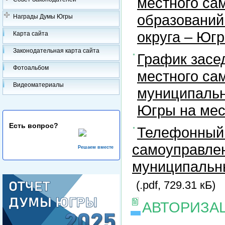
местного са
образований
Награды Думы Югры
округа – Юг
Карта сайта
Законодательная карта сайта
График засе
Фотоальбом
местного са
Видеоматериалы
муниципальн
Югры на ме
Есть вопрос?
Телефонный 
самоуправлен
Решаем вместе
муниципальны
(.pdf, 729.31 кБ)
АВТОРИЗА