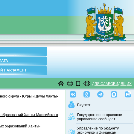
ЛАТА
Й ПАРЛАМЕНТ
ДЛЯ СЛАБОВИДЯЩИХ
ого округа - Югры и Думы Ханты-
Бюджет
 образований Ханты-Мансийского
Государственно-правовое
управление сообщает
ных образований Ханты-
Управление по бюджету,
экономике и финансам