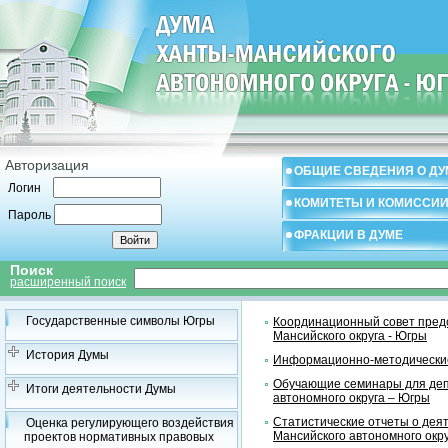
Авторизация
ОБЩИЕ СВЕДЕНИЯ О ДУ
Логин
КОМИТЕТЫ И КОМИССИ
Пароль
ФРАКЦИИ В ДУМЕ
Поиск
расширенный поиск
Государственные символы Югры
Координационный совет предс
Мансийского округа - Югры
История Думы
Информационно-методические
Обучающие семинары для деп
Итоги деятельности Думы
автономного округа – Югры
Статистические отчеты о дея
Оценка регулирующего воздействия
Мансийского автономного окр
проектов нормативных правовых