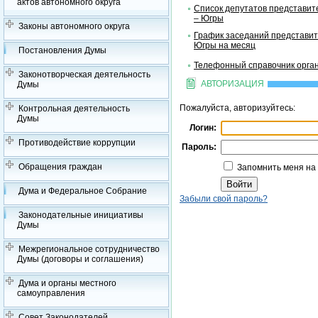
актов автономного округа
Список депутатов представит
– Югры
Законы автономного округа
График заседаний представит
Югры на месяц
Постановления Думы
Телефонный справочник орган
Законотворческая деятельность
АВТОРИЗАЦИЯ
Думы
Пожалуйста, авторизуйтесь:
Контрольная деятельность
Думы
Логин:
Противодействие коррупции
Пароль:
Обращения граждан
Запомнить меня на
Дума и Федеральное Собрание
Забыли свой пароль?
Законодательные инициативы
Думы
Межрегиональное сотрудничество
Думы (договоры и соглашения)
Дума и органы местного
самоуправления
Совет Законодателей