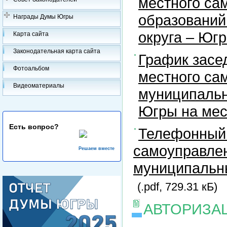
местного са
образований
Награды Думы Югры
округа – Юг
Карта сайта
Законодательная карта сайта
График засе
Фотоальбом
местного са
Видеоматериалы
муниципальн
Югры на ме
Есть вопрос?
Телефонный 
самоуправлен
Решаем вместе
муниципальны
(.pdf, 729.31 кБ)
АВТОРИЗА