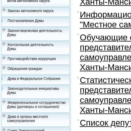
Ханты-Манси
актов автономного округа
Законы автономного округа
Информацион
Постановления Думы
"Местное са
Законотворческая деятельность
Обучающие с
Думы
представите
Контрольная деятельность
Думы
самоуправле
Противодействие коррупции
Ханты-Манси
Обращения граждан
Статистичес
Дума и Федеральное Собрание
представите
Законодательные инициативы
Думы
самоуправле
Межрегиональное сотрудничество
Думы (договоры и соглашения)
Ханты-Манси
Дума и органы местного
Список депу
самоуправления
Совет Законодателей