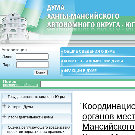
Авторизация
ОБЩИЕ СВЕДЕНИЯ О ДУМЕ
Логин
КОМИТЕТЫ И КОМИССИИ ДУМЫ
Пароль
ФРАКЦИИ В ДУМЕ
Поиск
расширенный поиск
Государственные символы Югры
Координацио
История Думы
органов мес
Итоги деятельности Думы
Мансийского
Оценка регулирующего воздействия
проектов нормативных правовых