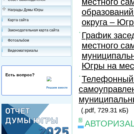
местного са
образований
Награды Думы Югры
округа – Юг
Карта сайта
Законодательная карта сайта
График засе
Фотоальбом
местного са
Видеоматериалы
муниципальн
Югры на ме
Есть вопрос?
Телефонный 
самоуправлен
Решаем вместе
муниципальны
(.pdf, 729.31 кБ)
АВТОРИЗА