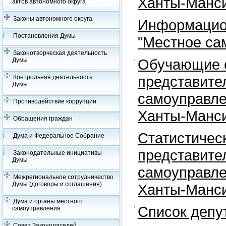
Ханты-Манси
актов автономного округа
Законы автономного округа
Информацион
Постановления Думы
"Местное са
Законотворческая деятельность
Обучающие с
Думы
представите
Контрольная деятельность
Думы
самоуправле
Противодействие коррупции
Ханты-Манси
Обращения граждан
Статистичес
Дума и Федеральное Собрание
представите
Законодательные инициативы
Думы
самоуправле
Межрегиональное сотрудничество
Думы (договоры и соглашения)
Ханты-Манси
Дума и органы местного
Список депу
самоуправления
Совет Законодателей