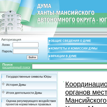
Авторизация
ОБЩИЕ СВЕДЕНИЯ О ДУМЕ
Логин
КОМИТЕТЫ И КОМИССИИ ДУМЫ
Пароль
ФРАКЦИИ В ДУМЕ
Поиск
расширенный поиск
Государственные символы Югры
Координацио
История Думы
органов мес
Итоги деятельности Думы
Мансийского
Оценка регулирующего воздействия
проектов нормативных правовых