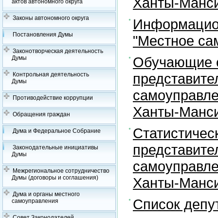
Ханты-Манси
актов автономного округа
Законы автономного округа
Информацион
Постановления Думы
"Местное са
Законотворческая деятельность
Обучающие с
Думы
представите
Контрольная деятельность
Думы
самоуправле
Противодействие коррупции
Ханты-Манси
Обращения граждан
Статистичес
Дума и Федеральное Собрание
представите
Законодательные инициативы
Думы
самоуправле
Межрегиональное сотрудничество
Думы (договоры и соглашения)
Ханты-Манси
Дума и органы местного
Список депу
самоуправления
Совет Законодателей