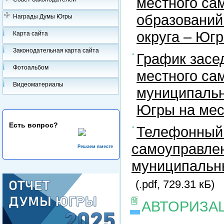
местного са
образований
Награды Думы Югры
округа – Юг
Карта сайта
Законодательная карта сайта
График засе
Фотоальбом
местного са
Видеоматериалы
муниципальн
Югры на ме
Есть вопрос?
Телефонный 
самоуправлен
Решаем вместе
муниципальны
(.pdf, 729.31 кБ)
АВТОРИЗА