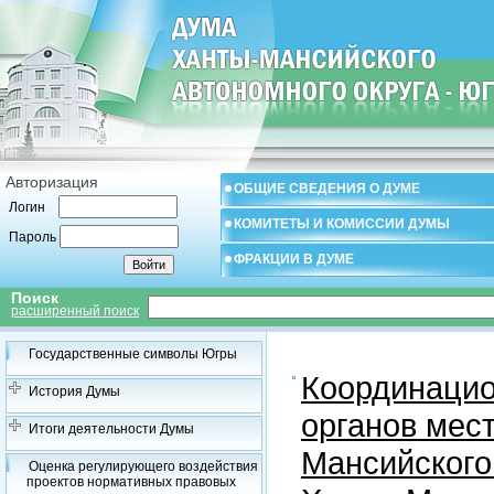
Авторизация
ОБЩИЕ СВЕДЕНИЯ О ДУМЕ
Логин
КОМИТЕТЫ И КОМИССИИ ДУМЫ
Пароль
ФРАКЦИИ В ДУМЕ
Поиск
расширенный поиск
Государственные символы Югры
Координацио
История Думы
органов мес
Итоги деятельности Думы
Мансийского
Оценка регулирующего воздействия
проектов нормативных правовых