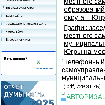
местного са
образований
Награды Думы Югры
округа – Юг
Карта сайта
Законодательная карта сайта
График засе
Фотоальбом
местного са
Видеоматериалы
муниципальн
Югры на ме
Есть вопрос?
Телефонный 
самоуправлен
Решаем вместе
муниципальны
(.pdf, 729.31 кБ)
АВТОРИЗА