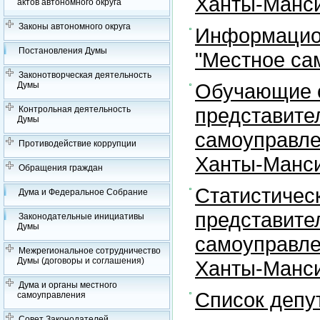
Ханты-Манси
актов автономного округа
Законы автономного округа
Информацион
Постановления Думы
"Местное са
Законотворческая деятельность
Обучающие с
Думы
представите
Контрольная деятельность
Думы
самоуправле
Противодействие коррупции
Ханты-Манси
Обращения граждан
Статистичес
Дума и Федеральное Собрание
представите
Законодательные инициативы
Думы
самоуправле
Межрегиональное сотрудничество
Думы (договоры и соглашения)
Ханты-Манси
Дума и органы местного
Список депу
самоуправления
Совет Законодателей