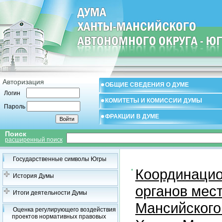
Авторизация
ОБЩИЕ СВЕДЕНИЯ О ДУМЕ
Логин
КОМИТЕТЫ И КОМИССИИ ДУМЫ
Пароль
ФРАКЦИИ В ДУМЕ
Поиск
расширенный поиск
Государственные символы Югры
Координацио
История Думы
органов мес
Итоги деятельности Думы
Мансийского
Оценка регулирующего воздействия
проектов нормативных правовых