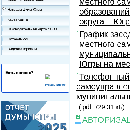
местного са
образований
Награды Думы Югры
округа – Юг
Карта сайта
Законодательная карта сайта
График засе
Фотоальбом
местного са
Видеоматериалы
муниципальн
Югры на ме
Есть вопрос?
Телефонный 
самоуправлен
Решаем вместе
муниципальны
(.pdf, 729.31 кБ)
АВТОРИЗА