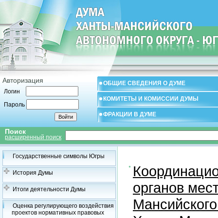
Авторизация
ОБЩИЕ СВЕДЕНИЯ О ДУМЕ
Логин
КОМИТЕТЫ И КОМИССИИ ДУМЫ
Пароль
ФРАКЦИИ В ДУМЕ
Поиск
расширенный поиск
Государственные символы Югры
Координацио
История Думы
органов мес
Итоги деятельности Думы
Мансийского
Оценка регулирующего воздействия
проектов нормативных правовых