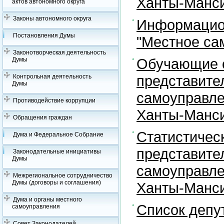
Ханты-Манси
актов автономного округа
Законы автономного округа
Информацион
Постановления Думы
"Местное са
Законотворческая деятельность
Обучающие с
Думы
представите
Контрольная деятельность
Думы
самоуправле
Противодействие коррупции
Ханты-Манси
Обращения граждан
Статистичес
Дума и Федеральное Собрание
представите
Законодательные инициативы
Думы
самоуправле
Межрегиональное сотрудничество
Думы (договоры и соглашения)
Ханты-Манси
Дума и органы местного
Список депу
самоуправления
Совет Законодателей