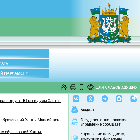
ЛАТА
Й ПАРЛАМЕНТ
ДЛЯ СЛАБОВИДЯЩИХ
ого округа - Югры и Думы Ханты-
Бюджет
 образований Ханты-Мансийского
Государственно-правовое
управление сообщает
ных образований Ханты-
Управление по бюджету,
экономике и финансам