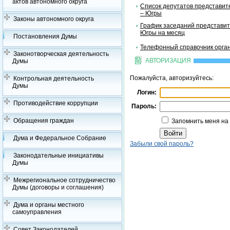
актов автономного округа
Список депутатов представит
– Югры
Законы автономного округа
График заседаний представит
Югры на месяц
Постановления Думы
Телефонный справочник орган
Законотворческая деятельность
АВТОРИЗАЦИЯ
Думы
Пожалуйста, авторизуйтесь:
Контрольная деятельность
Думы
Логин:
Противодействие коррупции
Пароль:
Обращения граждан
Запомнить меня на
Дума и Федеральное Собрание
Забыли свой пароль?
Законодательные инициативы
Думы
Межрегиональное сотрудничество
Думы (договоры и соглашения)
Дума и органы местного
самоуправления
Совет Законодателей