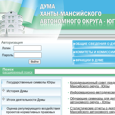
Авторизация
ОБЩИЕ СВЕДЕНИЯ О ДУ
Логин
КОМИТЕТЫ И КОМИССИ
Пароль
ФРАКЦИИ В ДУМЕ
Поиск
расширенный поиск
Государственные символы Югры
Координационный совет предс
Мансийского округа - Югры
История Думы
Информационно-методические
Обучающие семинары для деп
Итоги деятельности Думы
автономного округа – Югры
Статистические отчеты о дея
Оценка регулирующего воздействия
Мансийского автономного окр
проектов нормативных правовых