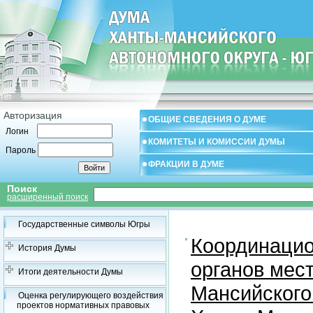
Авторизация
ОБЩИЕ СВЕДЕНИЯ О ДУМЕ
Логин
КОМИТЕТЫ И КОМИССИИ ДУМЫ
Пароль
ФРАКЦИИ В ДУМЕ
Поиск
расширенный поиск
Государственные символы Югры
Координацио
История Думы
органов мес
Итоги деятельности Думы
Мансийского
Оценка регулирующего воздействия
проектов нормативных правовых