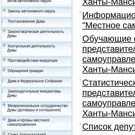
Ханты-Манси
актов автономного округа
Законы автономного округа
Информацион
Постановления Думы
"Местное са
Законотворческая деятельность
Обучающие с
Думы
представите
Контрольная деятельность
Думы
самоуправле
Противодействие коррупции
Ханты-Манси
Обращения граждан
Статистичес
Дума и Федеральное Собрание
представите
Законодательные инициативы
Думы
самоуправле
Межрегиональное сотрудничество
Думы (договоры и соглашения)
Ханты-Манси
Дума и органы местного
Список депу
самоуправления
Совет Законодателей