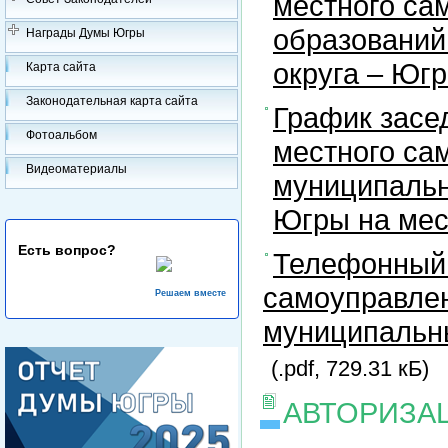
местного са
образований
Награды Думы Югры
округа – Юг
Карта сайта
Законодательная карта сайта
График засе
Фотоальбом
местного са
Видеоматериалы
муниципальн
Югры на ме
Есть вопрос?
Телефонный 
самоуправлен
Решаем вместе
муниципальны
(.pdf, 729.31 кБ)
АВТОРИЗА